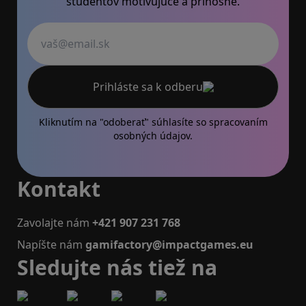
študentov motivujúce a prínosné.
Váš email
Prihláste sa k odberu
Kliknutím na "odoberať" súhlasíte so
spracovaním
osobných údajov.
Kontakt
Zavolajte nám
+421 907 231 768
Napíšte nám
gamifactory@impactgames.eu
Sledujte nás tiež na