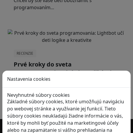
Chceli by ste vaše deti oboznámiť s
programovaním…
RECENZIE
Prvé kroky do sveta
programovania: Lightbot učí deti
Nastavenia cookies
logike a kreativite
Lightbot: Code Hour je zábavná a zároveň…
Nevyhnutné súbory cookies
Základné súbory cookies, ktoré umožňujú navigáciu
po webovej stránke a využívanie jej funkcií. Tieto
1
súbory cookies neukladajú žiadne informácie o vás,
ktoré by mohli byť použité na marketingové účely
alebo na zapamätanie si vášho prehliadania na