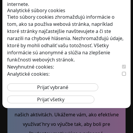
Užitočné informácie
internete.
Analytické súbory cookies
Tieto súbory cookies zhromažďujú informácie o
O nás
tom, ako sa používa webová stránka, napríklad
Blog
ktoré stránky najčastejšie navštevujete a či ste
narazili na chybové hlásenia. Nezhromažďujú údaje,
Darujte nám
2 %
ktoré by mohli odhaliť vašu totožnosť. Všetky
Obchodné podmienky
informácie sú anonymné a slúžia na zlepšenie
Podmienky ochrany osobných údajov
funkčnosti webových stránok.
Nevyhnutné cookies:
Analytické cookies:
Prihláste sa k odberu nášho
newslettera
Získate prednostný prístup k informáciám o
našich aktivitách. Ukážeme vám, ako efektívne
využívať hry vo výučbe tak, aby boli pre