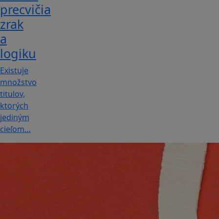
precvičia
zrak
a
logiku
Existuje
množstvo
titulov,
ktorých
jediným
cieľom…