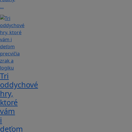
…
Tri
oddychové
hry,
ktoré
vám
i
deťom