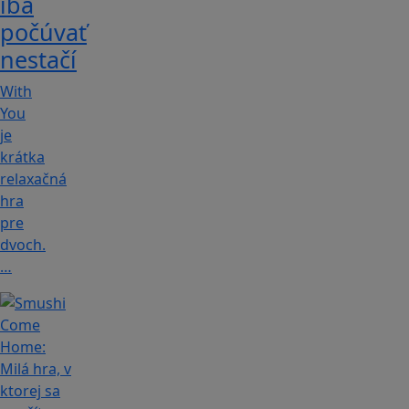
iba
počúvať
nestačí
With
You
je
krátka
relaxačná
hra
pre
dvoch.
…