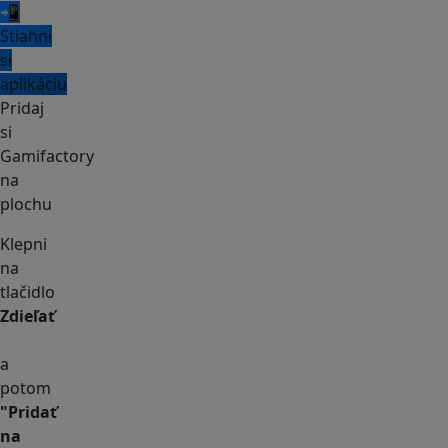
📲
Stiahni
si
aplikáciu
Pridaj
si
Gamifactory
na
plochu
Klepni
na
tlačidlo
Zdieľať
a
potom
"Pridať
na