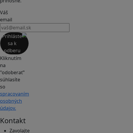
prínosné.
Váš
email
Prihláste
sa k
odberu
Kliknutím
na
"odoberať"
súhlasíte
so
spracovaním
osobných
údajov.
Kontakt
Zavolajte