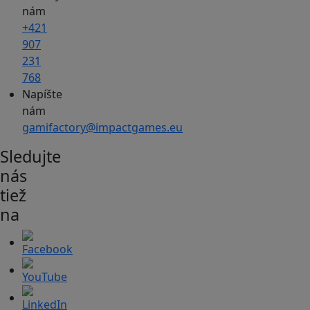
nám
+421
907
231
768
Napíšte
nám
gamifactory@impactgames.eu
Sledujte
nás
tiež
na