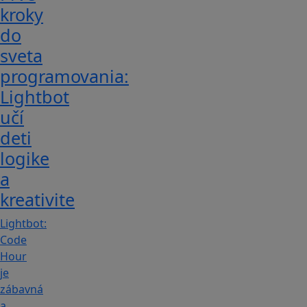
kroky
do
sveta
programovania:
Lightbot
učí
deti
logike
a
kreativite
Lightbot:
Code
Hour
je
zábavná
a