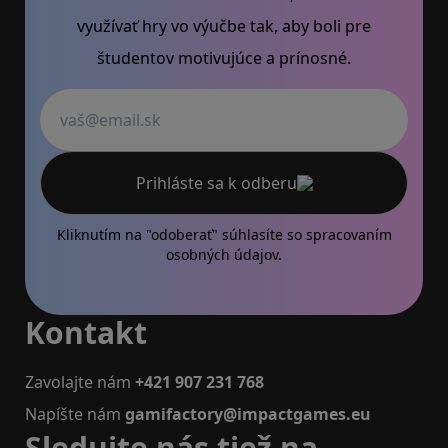
využívať hry vo výučbe tak, aby boli pre
študentov motivujúce a prínosné.
Váš email
Prihláste sa k odberu
Kliknutím na "odoberať" súhlasíte so
spracovaním
osobných údajov.
Kontakt
Zavolajte nám
+421 907 231 768
Napíšte nám
gamifactory@impactgames.eu
Sledujte nás tiež na