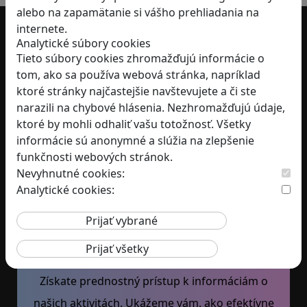
alebo na zapamätanie si vášho prehliadania na
internete.
Analytické súbory cookies
Užitočné informácie
Tieto súbory cookies zhromažďujú informácie o
tom, ako sa používa webová stránka, napríklad
O nás
ktoré stránky najčastejšie navštevujete a či ste
narazili na chybové hlásenia. Nezhromažďujú údaje,
Blog
ktoré by mohli odhaliť vašu totožnosť. Všetky
Darujte nám
2 %
informácie sú anonymné a slúžia na zlepšenie
Obchodné podmienky
funkčnosti webových stránok.
Nevyhnutné cookies:
Podmienky ochrany osobných údajov
Analytické cookies:
Prihláste sa k odberu nášho
newslettera
Získate prednostný prístup k informáciám o
našich aktivitách. Ukážeme vám, ako efektívne