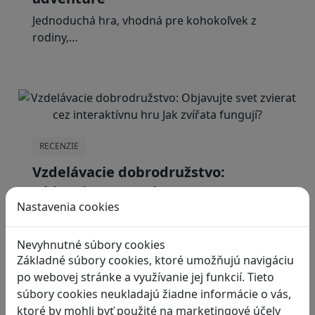
Jednoduchá hra, vhodná pre kohokoľvek z
rodiny,…
RECENZIE
Vzdelávacie dobrodružstvo:
Objavujte svet zvierat cez
Nastavenia cookies
interaktívnu hru Jak zvířata
fungují?
Nevyhnutné súbory cookies
Hra „Jak zvířata fungují“ otvára deťom…
Základné súbory cookies, ktoré umožňujú navigáciu
po webovej stránke a využívanie jej funkcií. Tieto
súbory cookies neukladajú žiadne informácie o vás,
ktoré by mohli byť použité na marketingové účely
1