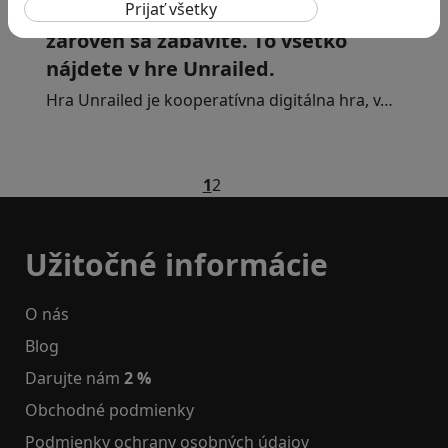
Naučíte sa spolupracovať v tíme a
zároveň sa zabavíte. To všetko
nájdete v hre Unrailed.
Hra Unrailed je kooperatívna digitálna hra, v…
1
2
Užitočné informácie
O nás
Blog
Darujte nám
2 %
Obchodné podmienky
Podmienky ochrany osobných údajov