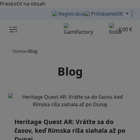
Preskočiť na obsah
Registrácia
Prihlásenie
SK
Menu
0,00 €
Domov
›
Blog
Blog
Heritage Quest AR: Vráťte sa do
časov, keď Rímska ríša siahala až po
Dunaj