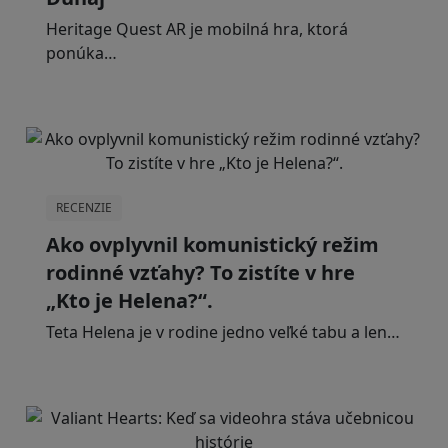
Heritage Quest AR je mobilná hra, ktorá
ponúka…
RECENZIE
Ako ovplyvnil komunistický režim
rodinné vzťahy? To zistíte v hre
„Kto je Helena?“.
Teta Helena je v rodine jedno veľké tabu a len…