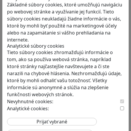
Základné súbory cookies, ktoré umožňujú navigáciu
Hra Egypt Frontiers je staviteľská simulácia,…
po webovej stránke a využívanie jej funkcií. Tieto
súbory cookies neukladajú žiadne informácie o vás,
ktoré by mohli byť použité na marketingové účely
alebo na zapamätanie si vášho prehliadania na
internete.
Analytické súbory cookies
RECENZIE
Tieto súbory cookies zhromažďujú informácie o
tom, ako sa používa webová stránka, napríklad
Smushi Come Home: Milá hra, v
ktoré stránky najčastejšie navštevujete a či ste
ktorej sa naučíte rozoznávať huby
narazili na chybové hlásenia. Nezhromažďujú údaje,
Smushi Come Home je roztomilá a relaxačná…
ktoré by mohli odhaliť vašu totožnosť. Všetky
informácie sú anonymné a slúžia na zlepšenie
funkčnosti webových stránok.
Nevyhnutné cookies:
Analytické cookies:
RECENZIE