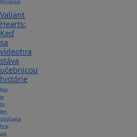
Recenzie
Valiant
Hearts:
Keď
sa
videohra
stáva
učebnicou
histórie
Nie
je
to
len
obyčajná
hra,
ale