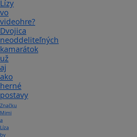
Lízy
vo
videohre?
Dvojica
neoddeliteľných
kamarátok
už
aj
ako
herné
postavy
Značku
Mimi
a
Líza
by