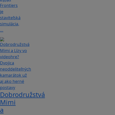
Frontiers
je
staviteľská
simulácia,
…
Dobrodružstvá
Mimi
a