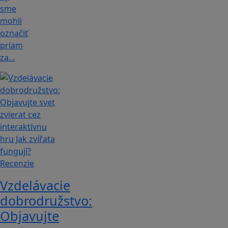
sme
mohli
označiť
priam
za…
Recenzie
Vzdelávacie
dobrodružstvo:
Objavujte