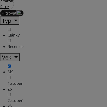
Zmazať
filtre
Filtrovať
Typ
Články
Recenzie
Vek
MŠ
1.stupeň
ZŠ
2.stupeň
ZŠ