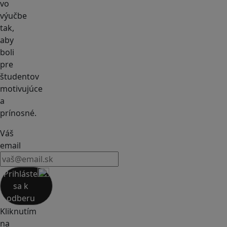
vo
výučbe
tak,
aby
boli
pre
študentov
motivujúce
a
prínosné.
Váš
email
Prihláste
sa k
odberu
Kliknutím
na