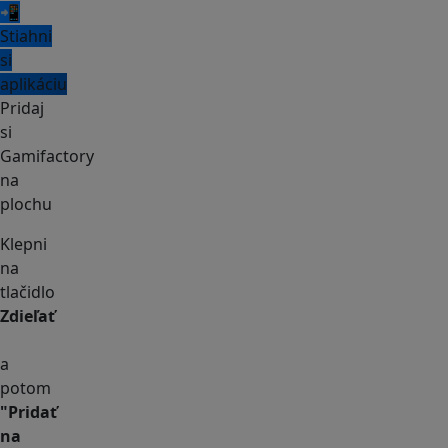
📲
Stiahni
si
aplikáciu
Pridaj
si
Gamifactory
na
plochu
Klepni
na
tlačidlo
Zdieľať
a
potom
"Pridať
na