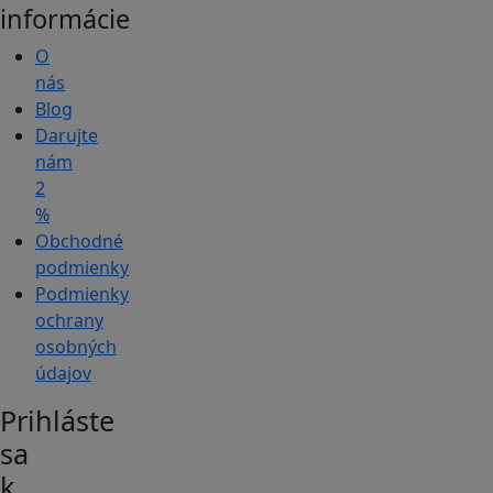
informácie
O
nás
Blog
Darujte
nám
2
%
Obchodné
podmienky
Podmienky
ochrany
osobných
údajov
Prihláste
sa
k