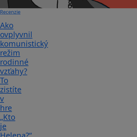
Recenzie
Ako
ovplyvnil
komunistický
režim
rodinné
vzťahy?
To
zistíte
v
hre
„Kto
je
Helena?“.