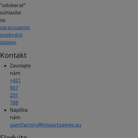
"odoberať"
súhlasíte
so
spracovaním
osobných
údajov.
Kontakt
Zavolajte
nám
+421
907
231
768
Napíšte
nám
gamifactory@impactgames.eu
Sledujte