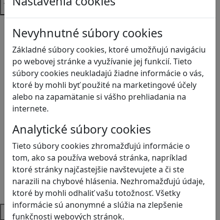
Nastavenia cookies
Témy
Bezpečnosť na internete
Nevyhnutné súbory cookies
Čítanie s porozumením
Digitálna rovnováha
Základné súbory cookies, ktoré umožňujú navigáciu
Ekológia
po webovej stránke a využívanie jej funkcií. Tieto
Globálne vzdelávanie
súbory cookies neukladajú žiadne informácie o vás,
Kreativita
ktoré by mohli byť použité na marketingové účely
Kritické myslenie
alebo na zapamätanie si vášho prehliadania na
Kyberšikana
internete.
Logické myslenie
Analytické súbory cookies
Ľudské práva a tolerancia
Motorika a koncentrácia
Tieto súbory cookies zhromažďujú informácie o
Programovanie/Technika
tom, ako sa používa webová stránka, napríklad
Sociálne zručnosti a kooperácia
ktoré stránky najčastejšie navštevujete a či ste
Strategické myslenie
narazili na chybové hlásenia. Nezhromažďujú údaje,
Zdravie a pohyb
ktoré by mohli odhaliť vašu totožnosť. Všetky
informácie sú anonymné a slúžia na zlepšenie
Platformy
funkčnosti webových stránok.