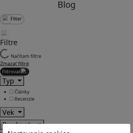
Blog
Filter
Filtre
Načítam filtre
Zmazať filtre
Filtrovať
Typ
Články
Recenzie
Vek
Predmety