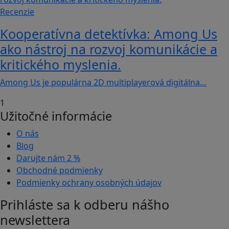
Recenzie
Kooperatívna detektívka: Among Us
ako nástroj na rozvoj komunikácie a
kritického myslenia.
Among Us je populárna 2D multiplayerová digitálna…
1
Užitočné informácie
O nás
Blog
Darujte nám
2 %
Obchodné podmienky
Podmienky ochrany osobných údajov
Prihláste sa k odberu nášho
newslettera