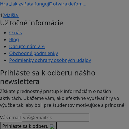
Hra „Jak zvířata fungují“ otvára deťom…
1
2
ďalšia
Užitočné informácie
O nás
Blog
Darujte nám
2 %
Obchodné podmienky
Podmienky ochrany osobných údajov
Prihláste sa k odberu nášho
newslettera
Získate prednostný prístup k informáciám o našich
aktivitách. Ukážeme vám, ako efektívne využívať hry vo
výučbe tak, aby boli pre študentov motivujúce a prínosné.
Váš email
Prihláste sa k odberu