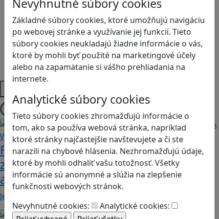
Nevyhnutné súbory cookies
Ľudské práva a tolerancia
Základné súbory cookies, ktoré umožňujú navigáciu
Motorika a koncentrácia
po webovej stránke a využívanie jej funkcií. Tieto
Programovanie/Technika
súbory cookies neukladajú žiadne informácie o vás,
Sociálne zručnosti a kooperácia
ktoré by mohli byť použité na marketingové účely
Strategické myslenie
alebo na zapamätanie si vášho prehliadania na
Zdravie a pohyb
internete.
Platformy
Analytické súbory cookies
Načítam blogy
Tieto súbory cookies zhromažďujú informácie o
tom, ako sa používa webová stránka, napríklad
ktoré stránky najčastejšie navštevujete a či ste
Fotografujte zvieratká, aby ste
narazili na chybové hlásenia. Nezhromažďujú údaje,
zachránili ostrov v Alba: A Wildlife
ktoré by mohli odhaliť vašu totožnosť. Všetky
informácie sú anonymné a slúžia na zlepšenie
adventure
funkčnosti webových stránok.
Jednoduchá hra, vhodná pre kohokoľvek z rodiny,…
Nevyhnutné cookies:
Analytické cookies: