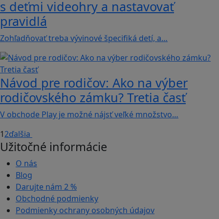
s deťmi videohry a nastavovať
pravidlá
Zohľadňovať treba vývinové špecifiká detí, a…
Návod pre rodičov: Ako na výber
rodičovského zámku? Tretia časť
V obchode Play je možné nájsť veľké množstvo…
1
2
ďalšia
Užitočné informácie
O nás
Blog
Darujte nám
2 %
Obchodné podmienky
Podmienky ochrany osobných údajov