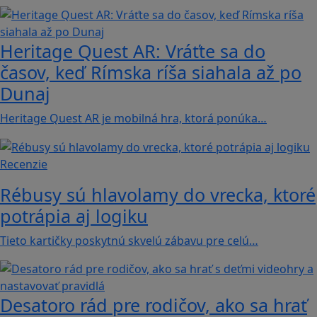
Heritage Quest AR: Vráťte sa do
časov, keď Rímska ríša siahala až po
Dunaj
Heritage Quest AR je mobilná hra, ktorá ponúka…
Recenzie
Rébusy sú hlavolamy do vrecka, ktoré
potrápia aj logiku
Tieto kartičky poskytnú skvelú zábavu pre celú…
Desatoro rád pre rodičov, ako sa hrať