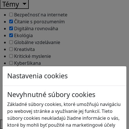
Témy
Bezpečnosť na internete
Čítanie s porozumením
Digitálna rovnováha
Ekológia
Globálne vzdelávanie
Kreativita
Kritické myslenie
Kyberšikana
Logické myslenie
Nastavenia cookies
Ľudské práva a tolerancia
Motorika a koncentrácia
Programovanie/Technika
Nevyhnutné súbory cookies
Sociálne zručnosti a kooperácia
Základné súbory cookies, ktoré umožňujú navigáciu
Strategické myslenie
po webovej stránke a využívanie jej funkcií. Tieto
Zdravie a pohyb
súbory cookies neukladajú žiadne informácie o vás,
Platformy
ktoré by mohli byť použité na marketingové účely