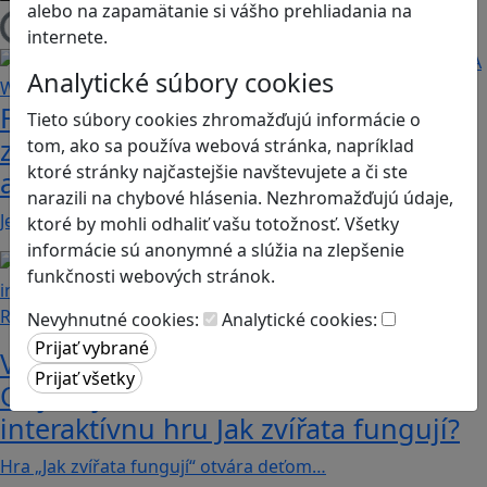
alebo na zapamätanie si vášho prehliadania na
Načítam blogy
internete.
Analytické súbory cookies
Fotografujte zvieratká, aby ste
Tieto súbory cookies zhromažďujú informácie o
zachránili ostrov v Alba: A Wildlife
tom, ako sa používa webová stránka, napríklad
ktoré stránky najčastejšie navštevujete a či ste
adventure
narazili na chybové hlásenia. Nezhromažďujú údaje,
Jednoduchá hra, vhodná pre kohokoľvek z rodiny,…
ktoré by mohli odhaliť vašu totožnosť. Všetky
informácie sú anonymné a slúžia na zlepšenie
funkčnosti webových stránok.
Recenzie
Nevyhnutné cookies:
Analytické cookies:
Vzdelávacie dobrodružstvo:
Objavujte svet zvierat cez
interaktívnu hru Jak zvířata fungují?
Hra „Jak zvířata fungují“ otvára deťom…