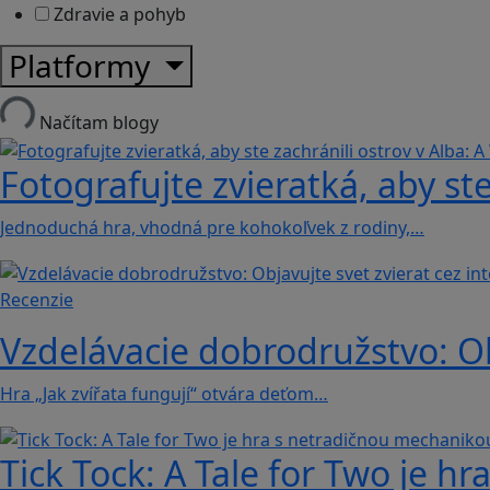
Zdravie a pohyb
Platformy
Načítam blogy
Fotografujte zvieratká, aby ste
Jednoduchá hra, vhodná pre kohokoľvek z rodiny,…
Recenzie
Vzdelávacie dobrodružstvo: Obj
Hra „Jak zvířata fungují“ otvára deťom…
Tick Tock: A Tale for Tw‪o je 