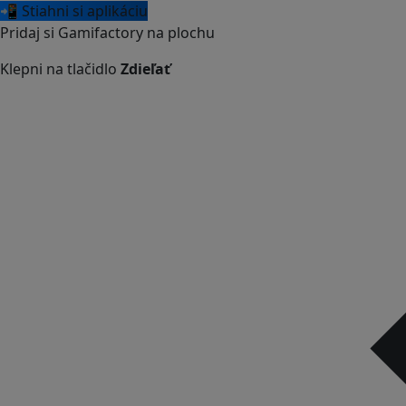
📲 Stiahni si aplikáciu
Pridaj si Gamifactory na plochu
Klepni na tlačidlo
Zdieľať