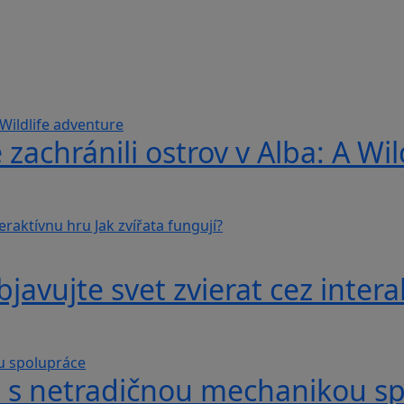
 zachránili ostrov v Alba: A Wi
avujte svet zvierat cez interak
hra s netradičnou mechanikou s