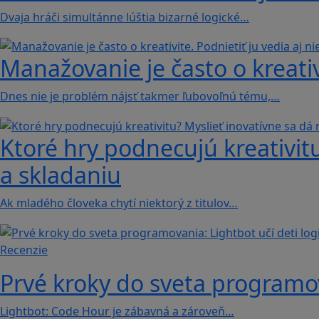
Dvaja hráči simultánne lúštia bizarné logické…
Manažovanie je často o kreativi
Dnes nie je problém nájsť takmer ľubovoľnú tému,…
Ktoré hry podnecujú kreativitu
a skladaniu
Ak mladého človeka chytí niektorý z titulov…
Recenzie
Prvé kroky do sveta programova
Lightbot: Code Hour je zábavná a zároveň…