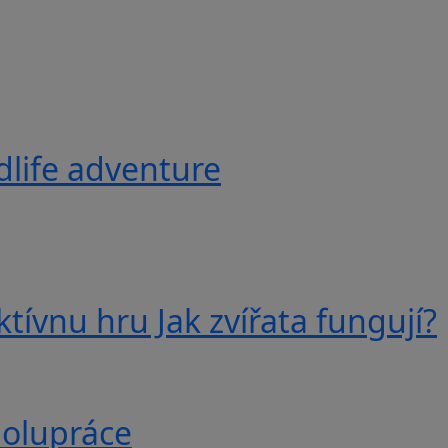
ldlife adventure
tívnu hru Jak zvířata fungují?
polupráce