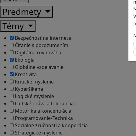
n
N
Predmety
V
Témy
f
N
Bezpečnosť na internete
Čítanie s porozumením
Digitálna rovnováha
Ekológia
Globálne vzdelávanie
Kreativita
Kritické myslenie
Kyberšikana
Logické myslenie
Ľudské práva a tolerancia
Motorika a koncentrácia
Programovanie/Technika
Sociálne zručnosti a kooperácia
Strategické myslenie