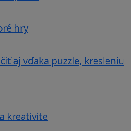
oré hry
iť aj vďaka puzzle, kresleniu
a kreativite