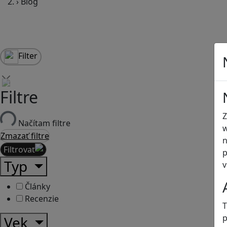
›
Blog
Filter
Filtre
Z
Načítam filtre
w
Zmazať filtre
n
Filtrovať
p
Typ
v
Články
Recenzie
T
p
Vek