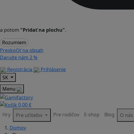
a potom
"Pridať na plochu"
.
Rozumiem
Preskočiť na obsah
Darujte nám
2 %
Registrácia
Prihlásenie
SK
Menu
0,00 €
Hry
Pre rodičov
E-shop
Blog
Pre učiteľov
O ná
Domov