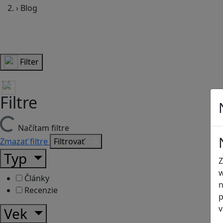
›
Blog
Filter
Filtre
Načítam filtre
Zmazať filtre
Filtrovať
Typ
Z
w
Články
n
Recenzie
p
v
Vek