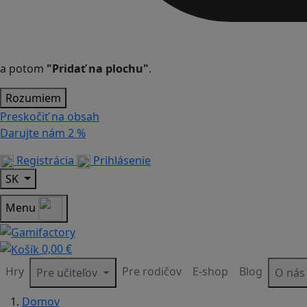
a potom
"Pridať na plochu"
.
Rozumiem
Preskočiť na obsah
Darujte nám
2 %
Registrácia
Prihlásenie
SK
Menu
0,00 €
Hry
Pre rodičov
E-shop
Blog
Pre učiteľov
O ná
Domov