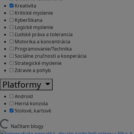
Kreativita
Kritické myslenie
Kyberšikana
Logické myslenie
Ľudské práva a tolerancia
Motorika a koncentrácia
Programovanie/Technika
Sociálne zručnosti a kooperácia
Strategické myslenie
Zdravie a pohyb
Platformy
Android
Herná konzola
Stolové, kartové
Načítam blogy