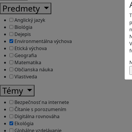
Predmety
T
Anglický jazyk
p
Biológia
n
Dejepis
N
Environmentálna výchova
V
Etická výchova
f
Geografia
N
Matematika
Občianska náuka
Vlastiveda
Témy
Bezpečnosť na internete
Čítanie s porozumením
Digitálna rovnováha
Ekológia
Globálne vzdelávanie