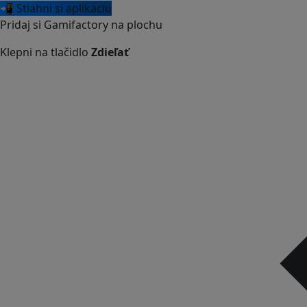
📲 Stiahni si aplikáciu
Pridaj si Gamifactory na plochu
Klepni na tlačidlo
Zdieľať