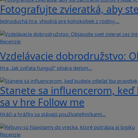
Fotografujte zvieratká, aby ste
Jednoduchá hra, vhodná pre kohokoľvek z rodiny,…
Recenzie
Vzdelávacie dobrodružstvo: Obj
Hra „Jak zvířata fungují“ otvára deťom…
Stanete sa influencerom, keď b
sa v hre Follow me
Hráči a hráčky sa stávajú používateľmi/kami…
Recenzie