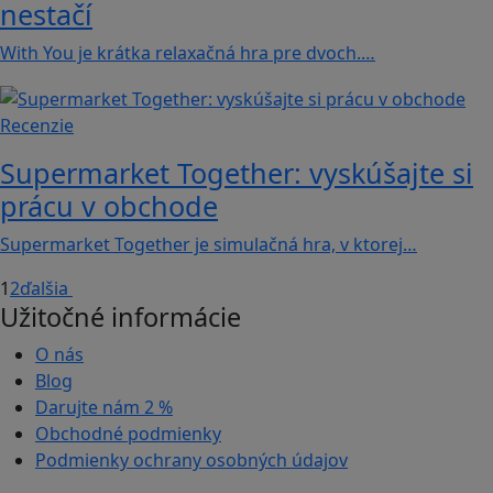
nestačí
With You je krátka relaxačná hra pre dvoch.…
Recenzie
Supermarket Together: vyskúšajte si
prácu v obchode
Supermarket Together je simulačná hra, v ktorej…
1
2
ďalšia
Užitočné informácie
O nás
Blog
Darujte nám
2 %
Obchodné podmienky
Podmienky ochrany osobných údajov