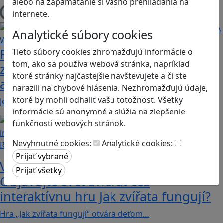
alebo na zapamätanie si vášho prehliadania na
internete.
Načítam blogy
Analytické súbory cookies
Fotografujte zvieratká, aby ste
Tieto súbory cookies zhromažďujú informácie o
tom, ako sa používa webová stránka, napríklad
zachránili ostrov v Alba: A Wildlife
ktoré stránky najčastejšie navštevujete a či ste
adventure
narazili na chybové hlásenia. Nezhromažďujú údaje,
ktoré by mohli odhaliť vašu totožnosť. Všetky
Jednoduchá hra, vhodná pre kohokoľvek z rodiny,…
informácie sú anonymné a slúžia na zlepšenie
funkčnosti webových stránok.
Nevyhnutné cookies:
Analytické cookies:
Recenzie
Vzdelávacie dobrodružstvo:
Objavujte svet zvierat cez
interaktívnu hru Jak zvířata fungují?
Hra „Jak zvířata fungují“ otvára deťom…