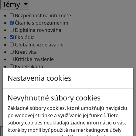
Témy
Bezpečnosť na internete
Čítanie s porozumením
Digitálna rovnováha
Ekológia
Globálne vzdelávanie
Kreativita
Kritické myslenie
Kyberšikana
Logické myslenie
Nastavenia cookies
Ľudské práva a tolerancia
Motorika a koncentrácia
Programovanie/Technika
Nevyhnutné súbory cookies
Sociálne zručnosti a kooperácia
Základné súbory cookies, ktoré umožňujú navigáciu
Strategické myslenie
po webovej stránke a využívanie jej funkcií. Tieto
Zdravie a pohyb
súbory cookies neukladajú žiadne informácie o vás,
Platformy
ktoré by mohli byť použité na marketingové účely