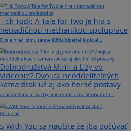
Tick Tock: A Tale for Tw‪o je hra s
netradičnou mechanikou spolupráce
Dvaja hráči simultánne lúštia bizarné logické…
Dobrodružstvá Mimi a Lízy vo
videohre? Dvojica neoddeliteľných
kamarátok už aj ako herné postavy
Značku Mimi a Líza by sme mohli označiť priam za…
Recenzie
S With You sa naučíte že iba počúvať