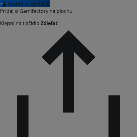
📲 Stiahni si aplikáciu
Pridaj si Gamifactory na plochu
Klepni na tlačidlo
Zdieľať