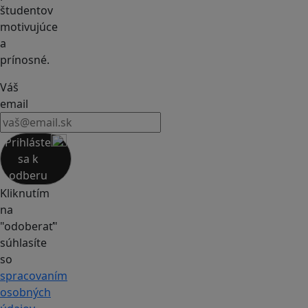
študentov
motivujúce
a
prínosné.
Váš
email
Prihláste
sa k
odberu
Kliknutím
na
"odoberať"
súhlasíte
so
spracovaním
osobných