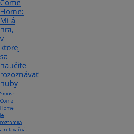
Come
Home:
Milá
hra,
v
ktorej
sa
naučíte
rozoznávať
huby
Smushi
Come
Home
je
roztomilá
a relaxačná…