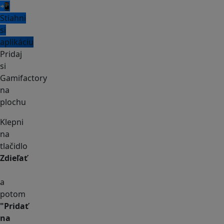
📲
Stiahni
si
aplikáciu
Pridaj
si
Gamifactory
na
plochu
Klepni
na
tlačidlo
Zdieľať
a
potom
"Pridať
na