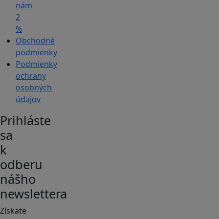
nám
2
%
Obchodné
podmienky
Podmienky
ochrany
osobných
údajov
Prihláste
sa
k
odberu
nášho
newslettera
Získate