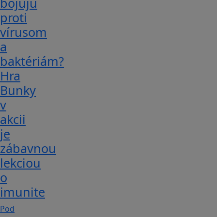
bojujú
proti
vírusom
a
baktériám?
Hra
Bunky
v
akcii
je
zábavnou
lekciou
o
imunite
Pod