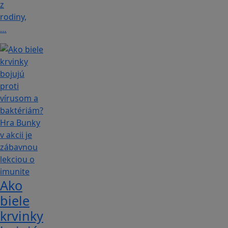
z
rodiny,
…
Ako
biele
krvinky