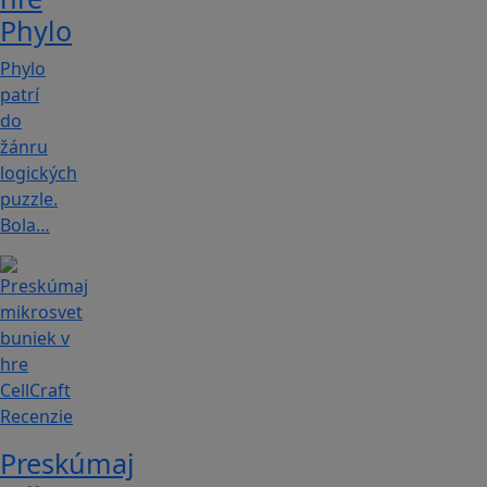
Phylo
Phylo
patrí
do
žánru
logických
puzzle.
Bola…
Recenzie
Preskúmaj