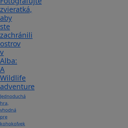
Fotografujte
zvieratká,
aby
ste
zachránili
ostrov
v
Alba:
A
Wildlife
adventure
Jednoduchá
hra,
vhodná
pre
kohokoľvek