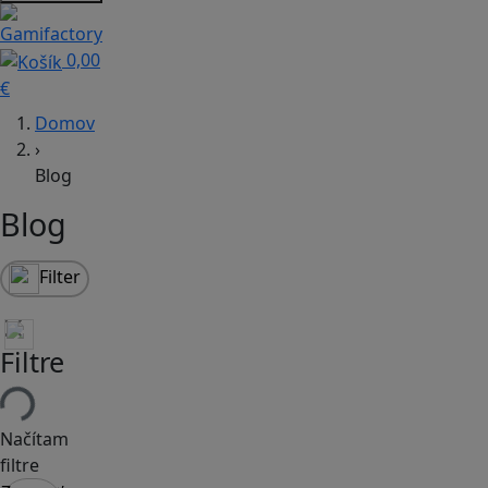
0,00
€
Domov
›
Blog
Blog
Filter
Filtre
Načítam
filtre