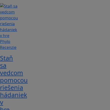
Recenzie
Staň
sa
vedcom
pomocou
riešenia
hádaniek
v
hre