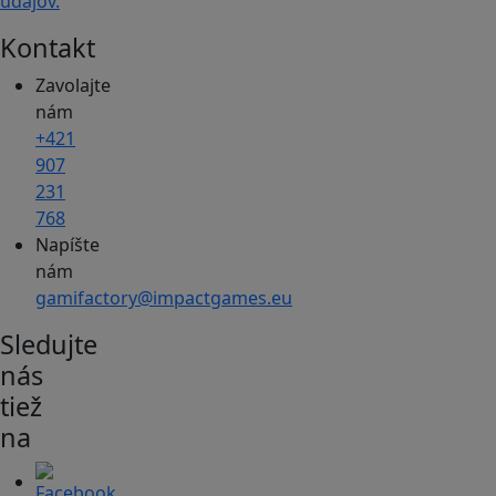
údajov.
Kontakt
Zavolajte
nám
+421
907
231
768
Napíšte
nám
gamifactory@impactgames.eu
Sledujte
nás
tiež
na