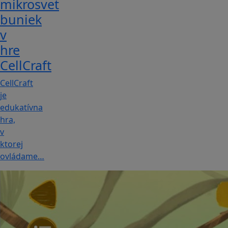
mikrosvet
buniek
v
hre
CellCraft
CellCraft
je
edukatívna
hra,
v
ktorej
ovládame…