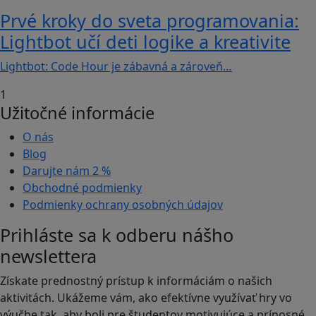
Prvé kroky do sveta programovania:
Lightbot učí deti logike a kreativite
Lightbot: Code Hour je zábavná a zároveň…
1
Užitočné informácie
O nás
Blog
Darujte nám
2 %
Obchodné podmienky
Podmienky ochrany osobných údajov
Prihláste sa k odberu nášho
newslettera
Získate prednostný prístup k informáciám o našich
aktivitách. Ukážeme vám, ako efektívne využívať hry vo
výučbe tak, aby boli pre študentov motivujúce a prínosné.