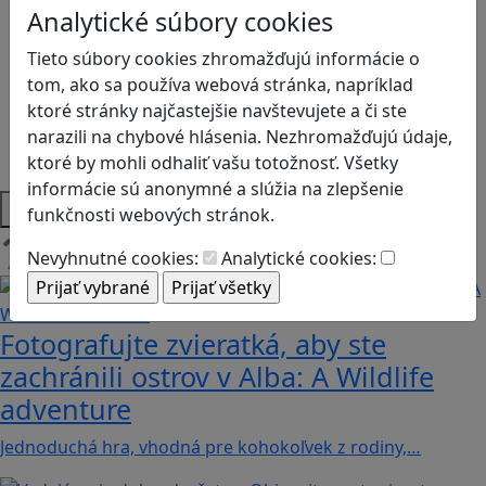
Logické myslenie
Analytické súbory cookies
Ľudské práva a tolerancia
Motorika a koncentrácia
Tieto súbory cookies zhromažďujú informácie o
Programovanie/Technika
tom, ako sa používa webová stránka, napríklad
Sociálne zručnosti a kooperácia
ktoré stránky najčastejšie navštevujete a či ste
Strategické myslenie
narazili na chybové hlásenia. Nezhromažďujú údaje,
Zdravie a pohyb
ktoré by mohli odhaliť vašu totožnosť. Všetky
informácie sú anonymné a slúžia na zlepšenie
Platformy
funkčnosti webových stránok.
Nevyhnutné cookies:
Analytické cookies:
Načítam blogy
Fotografujte zvieratká, aby ste
zachránili ostrov v Alba: A Wildlife
adventure
Jednoduchá hra, vhodná pre kohokoľvek z rodiny,…