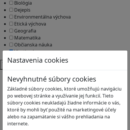
Biológia
Dejepis
Environmentálna výchova
Etická výchova
Geografia
Matematika
Občianska náuka
Vlastiveda
Nastavenia cookies
Témy
Bezpečnosť na internete
Nevyhnutné súbory cookies
Čítanie s porozumením
Základné súbory cookies, ktoré umožňujú navigáciu
Digitálna rovnováha
po webovej stránke a využívanie jej funkcií. Tieto
Ekológia
súbory cookies neukladajú žiadne informácie o vás,
Globálne vzdelávanie
ktoré by mohli byť použité na marketingové účely
Kreativita
alebo na zapamätanie si vášho prehliadania na
Kritické myslenie
internete.
Kyberšikana