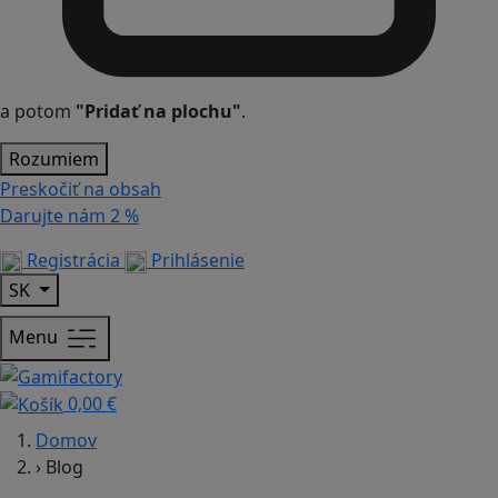
a potom
"Pridať na plochu"
.
Rozumiem
Preskočiť na obsah
Darujte nám
2 %
Registrácia
Prihlásenie
SK
Menu
0,00 €
Domov
›
Blog