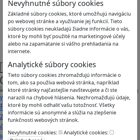
Kyberšikana
Nevyhnutné súbory cookies
Logické myslenie
Základné súbory cookies, ktoré umožňujú navigáciu
Ľudské práva a tolerancia
po webovej stránke a využívanie jej funkcií. Tieto
Motorika a koncentrácia
súbory cookies neukladajú žiadne informácie o vás,
Programovanie/Technika
ktoré by mohli byť použité na marketingové účely
Sociálne zručnosti a kooperácia
alebo na zapamätanie si vášho prehliadania na
Strategické myslenie
internete.
Zdravie a pohyb
Analytické súbory cookies
Platformy
Tieto súbory cookies zhromažďujú informácie o
tom, ako sa používa webová stránka, napríklad
Načítam blogy
ktoré stránky najčastejšie navštevujete a či ste
narazili na chybové hlásenia. Nezhromažďujú údaje,
Fotografujte zvieratká, aby ste
ktoré by mohli odhaliť vašu totožnosť. Všetky
informácie sú anonymné a slúžia na zlepšenie
zachránili ostrov v Alba: A Wildlife
funkčnosti webových stránok.
adventure
Nevyhnutné cookies:
Analytické cookies:
Jednoduchá hra, vhodná pre kohokoľvek z rodiny,…