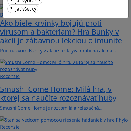
Ako biele krvinky bojujú proti
vírusom a baktériám? Hra Bunky v
akcii je zábavnou lekciou o imunite
Pod názvom Bunky v akcii sa skrýva mobilná akčná…
Recenzie
Smushi Come Home: Milá hra, v
ktorej sa naučíte rozoznávať huby
Smushi Come Home je roztomilá a relaxačná…
Recenzie