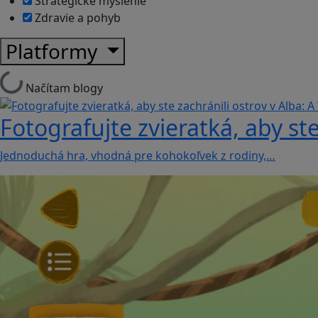
Strategické myslenie
Zdravie a pohyb
Platformy
Načítam blogy
Fotografujte zvieratká, aby ste
Jednoduchá hra, vhodná pre kohokoľvek z rodiny,…