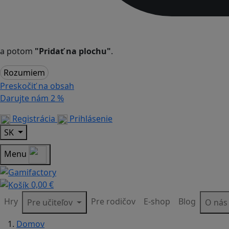
a potom
"Pridať na plochu"
.
Rozumiem
Preskočiť na obsah
Darujte nám
2 %
Registrácia
Prihlásenie
SK
Menu
0,00 €
Hry
Pre rodičov
E-shop
Blog
Pre učiteľov
O ná
Domov