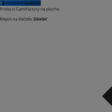
📲 Stiahni si aplikáciu
Pridaj si Gamifactory na plochu
Klepni na tlačidlo
Zdieľať