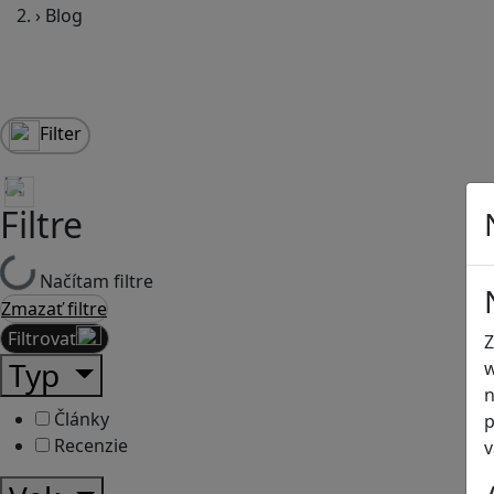
›
Blog
Filter
Filtre
Načítam filtre
Zmazať filtre
Filtrovať
Z
Typ
w
n
Články
p
Recenzie
v