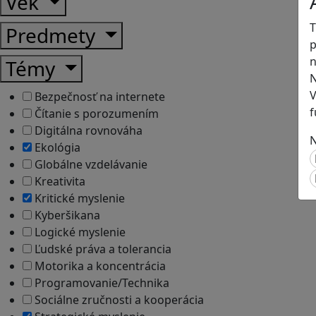
Vek
T
Predmety
p
n
Témy
N
V
Bezpečnosť na internete
f
Čítanie s porozumením
Digitálna rovnováha
N
Ekológia
Globálne vzdelávanie
Kreativita
Kritické myslenie
Kyberšikana
Logické myslenie
Ľudské práva a tolerancia
Motorika a koncentrácia
Programovanie/Technika
Sociálne zručnosti a kooperácia