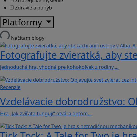
Strategické myslenie
Zdravie a pohyb
Platformy
Načítam blogy
Fotografujte zvieratká, aby ste
Jednoduchá hra, vhodná pre kohokoľvek z rodiny,…
Recenzie
Vzdelávacie dobrodružstvo: Obj
Hra „Jak zvířata fungují“ otvára deťom…
Tick Tock: A Tale for Tw‪o je 