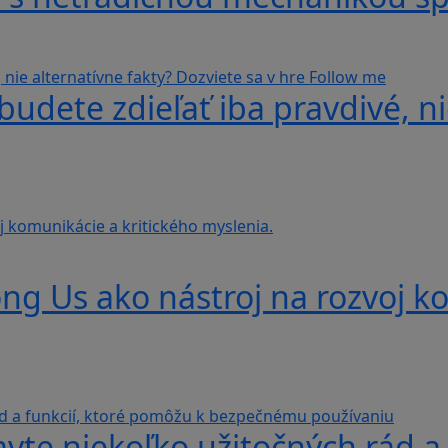
udete zdieľať iba pravdivé, ni
g Us ako nástroj na rozvoj ko
avte niekoľko užitočných rád a