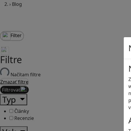
›
Blog
Filter
Filtre
Načítam filtre
Z
Zmazať filtre
w
Filtrovať
n
Typ
p
v
Články
Recenzie
T