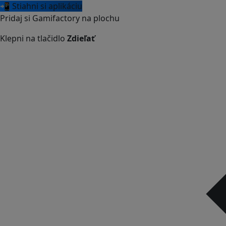
📲 Stiahni si aplikáciu
Pridaj si Gamifactory na plochu
Klepni na tlačidlo
Zdieľať