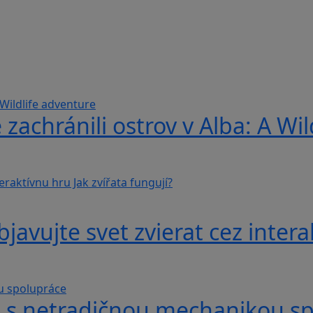
 zachránili ostrov v Alba: A Wi
avujte svet zvierat cez interak
hra s netradičnou mechanikou s