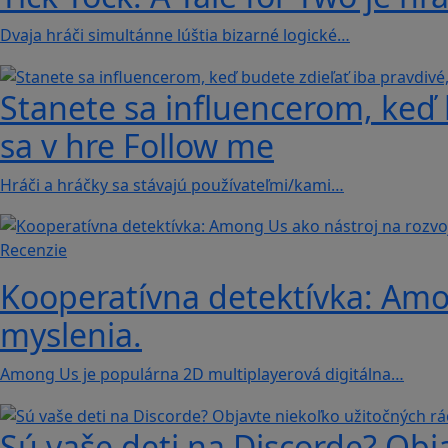
Dvaja hráči simultánne lúštia bizarné logické…
Stanete sa influencerom, keď b
sa v hre Follow me
Hráči a hráčky sa stávajú používateľmi/kami…
Recenzie
Kooperatívna detektívka: Amon
myslenia.
Among Us je populárna 2D multiplayerová digitálna…
Sú vaše deti na Discorde? Obj