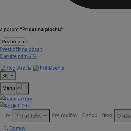
a potom
"Pridať na plochu"
.
Rozumiem
Preskočiť na obsah
Darujte nám
2 %
Registrácia
Prihlásenie
SK
Menu
0,00 €
Hry
Pre rodičov
E-shop
Blog
Pre učiteľov
O ná
Domov