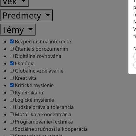
Vek
p
Predmety
n
N
Témy
V
f
Bezpečnosť na internete
N
Čítanie s porozumením
Digitálna rovnováha
Ekológia
Globálne vzdelávanie
Kreativita
Kritické myslenie
Kyberšikana
Logické myslenie
Ľudské práva a tolerancia
Motorika a koncentrácia
Programovanie/Technika
Sociálne zručnosti a kooperácia