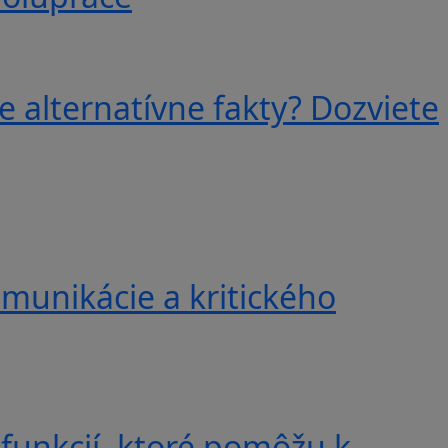
e alternatívne fakty? Dozviete
munikácie a kritického
 funkcií, ktoré pomôžu k