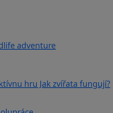
ldlife adventure
tívnu hru Jak zvířata fungují?
polupráce