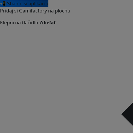
📲 Stiahni si aplikáciu
Pridaj si Gamifactory na plochu
Klepni na tlačidlo
Zdieľať