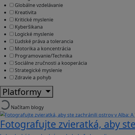
Globálne vzdelávanie
Kreativita
Kritické myslenie
Kyberšikana
Logické myslenie
Ľudské práva a tolerancia
Motorika a koncentrácia
Programovanie/Technika
Sociálne zručnosti a kooperácia
Strategické myslenie
Zdravie a pohyb
Platformy
Načítam blogy
Fotografujte zvieratká, aby ste