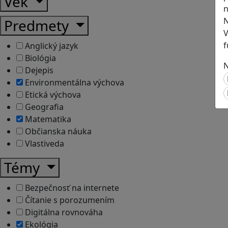
Vek
n
N
Predmety
V
f
Anglický jazyk
Biológia
N
Dejepis
Environmentálna výchova
Etická výchova
Geografia
Matematika
Občianska náuka
Vlastiveda
Témy
Bezpečnosť na internete
Čítanie s porozumením
Digitálna rovnováha
Ekológia