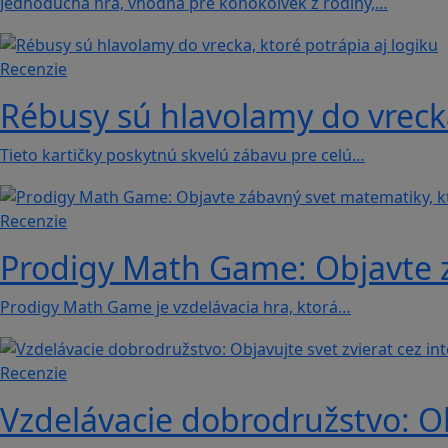
Jednoduchá hra, vhodná pre kohokoľvek z rodiny,…
Recenzie
Rébusy sú hlavolamy do vrecka
Tieto kartičky poskytnú skvelú zábavu pre celú…
Recenzie
Prodigy Math Game: Objavte z
Prodigy Math Game je vzdelávacia hra, ktorá…
Recenzie
Vzdelávacie dobrodružstvo: Obj