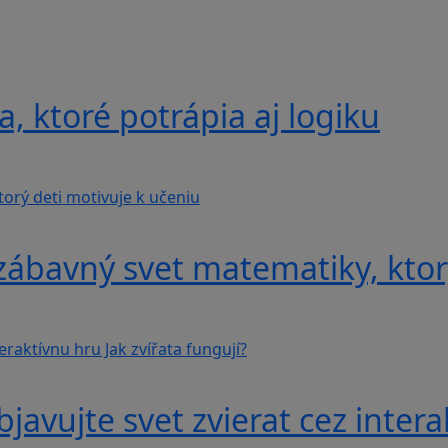
, ktoré potrápia aj logiku
ábavný svet matematiky, ktorý
avujte svet zvierat cez interak