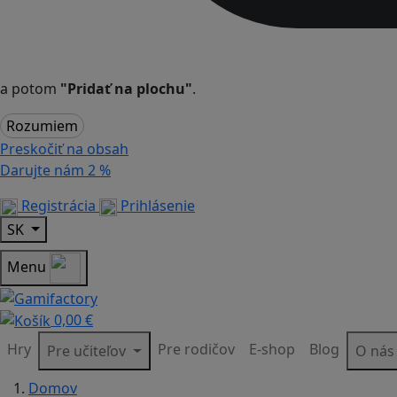
a potom
"Pridať na plochu"
.
Rozumiem
Preskočiť na obsah
Darujte nám
2 %
Registrácia
Prihlásenie
SK
Menu
0,00 €
Hry
Pre rodičov
E-shop
Blog
Pre učiteľov
O ná
Domov