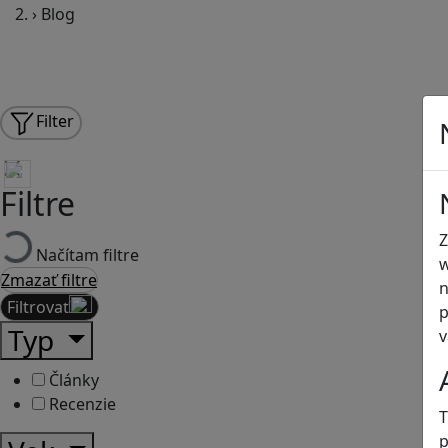
›
Blog
Filter
Filtre
Z
Načítam filtre
w
Zmazať filtre
n
Filtrovať
p
Typ
v
Články
Recenzie
T
p