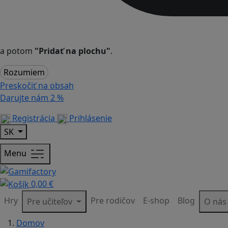
a potom
"Pridať na plochu"
.
Rozumiem
Preskočiť na obsah
Darujte nám
2 %
Registrácia
Prihlásenie
SK
Menu
0,00 €
Hry
Pre rodičov
E-shop
Blog
Pre učiteľov
O ná
Domov