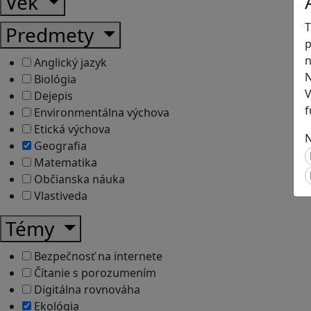
Vek
T
Predmety
p
n
Anglický jazyk
N
Biológia
V
Dejepis
f
Environmentálna výchova
Etická výchova
N
Geografia
Matematika
Občianska náuka
Vlastiveda
Témy
Bezpečnosť na internete
Čítanie s porozumením
Digitálna rovnováha
Ekológia