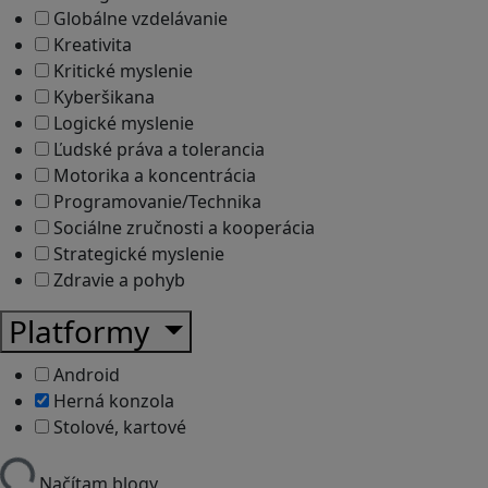
Globálne vzdelávanie
Kreativita
Kritické myslenie
Kyberšikana
Logické myslenie
Ľudské práva a tolerancia
Motorika a koncentrácia
Programovanie/Technika
Sociálne zručnosti a kooperácia
Strategické myslenie
Zdravie a pohyb
Platformy
Android
Herná konzola
Stolové, kartové
Načítam blogy