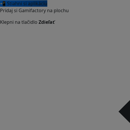
📲 Stiahni si aplikáciu
Pridaj si Gamifactory na plochu
Klepni na tlačidlo
Zdieľať