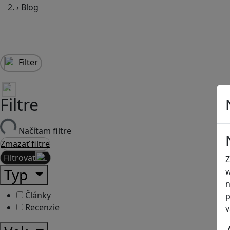
›
Blog
Filter
Filtre
Načítam filtre
Zmazať filtre
Filtrovať
Z
Typ
w
n
Články
p
Recenzie
v