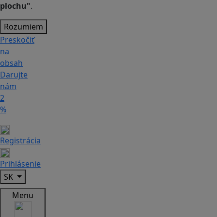
plochu"
.
Rozumiem
Preskočiť
na
obsah
Darujte
nám
2
%
Registrácia
Prihlásenie
SK
Menu