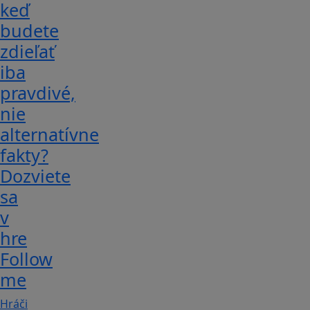
keď
budete
zdieľať
iba
pravdivé,
nie
alternatívne
fakty?
Dozviete
sa
v
hre
Follow
me
Hráči