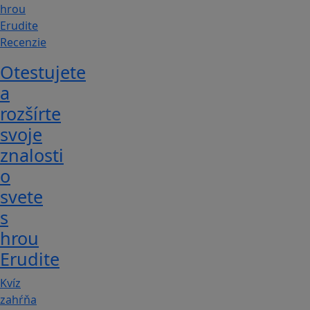
Recenzie
Otestujete
a
rozšírte
svoje
znalosti
o
svete
s
hrou
Erudite
Kvíz
zahŕňa