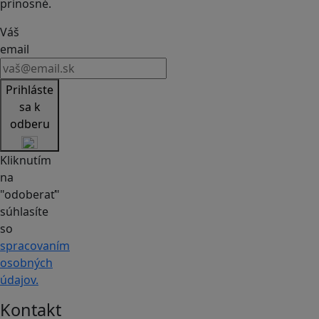
prínosné.
Váš
email
Prihláste
sa k
odberu
Kliknutím
na
"odoberať"
súhlasíte
so
spracovaním
osobných
údajov.
Kontakt