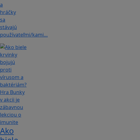
a
hráčky
sa
stávajú
používateľmi/kami…
Ako