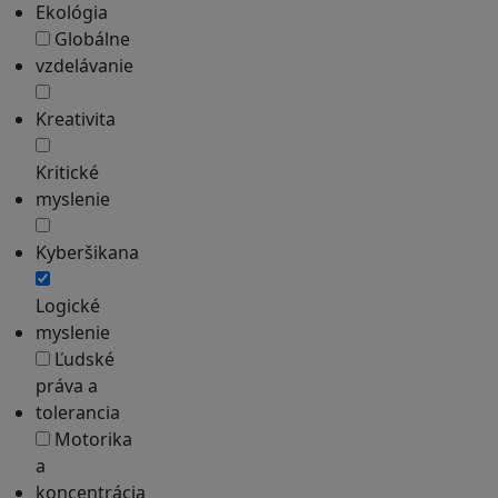
Ekológia
Globálne
vzdelávanie
Kreativita
Kritické
myslenie
Kyberšikana
Logické
myslenie
Ľudské
práva a
tolerancia
Motorika
a
koncentrácia