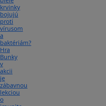
biele
krvinky
bojujú
proti
vírusom
a
baktériám?
Hra
Bunky
v
akcii
je
zábavnou
lekciou
o