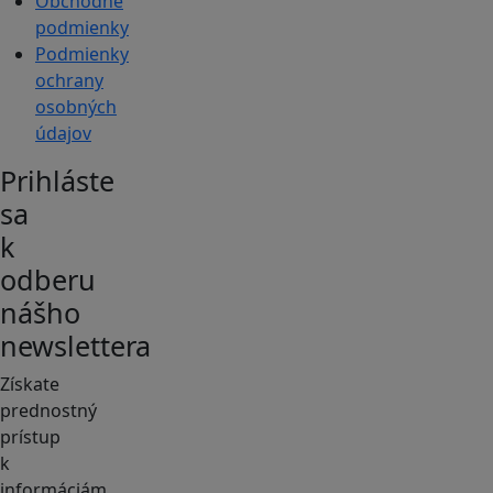
Obchodné
podmienky
Podmienky
ochrany
osobných
údajov
Prihláste
sa
k
odberu
nášho
newslettera
Získate
prednostný
prístup
k
informáciám