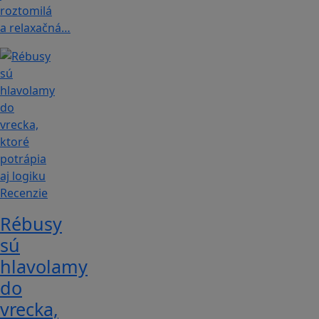
roztomilá
a relaxačná…
Recenzie
Rébusy
sú
hlavolamy
do
vrecka,