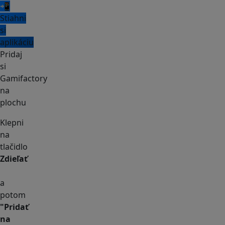
📲
Stiahni
si
aplikáciu
Pridaj
si
Gamifactory
na
plochu
Klepni
na
tlačidlo
Zdieľať
a
potom
"Pridať
na