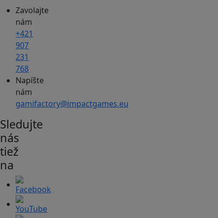
Zavolajte
nám
+421
907
231
768
Napíšte
nám
gamifactory@impactgames.eu
Sledujte
nás
tiež
na