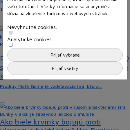
vašu totožnosť. Všetky informácie sú anonymné a
Tieto kartičky poskytnú skvelú zábavu pre celú…
slúžia na zlepšenie funkčnosti webových stránok.
Nevyhnutné cookies:
Analytické cookies:
Recenzie
Prodigy Math Game: Objavte zábavný
svet matematiky, ktorý deti motivuje
k učeniu
Prodigy Math Game je vzdelávacia hra, ktorá…
Ako biele krvinky bojujú proti