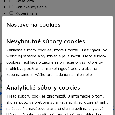
Kreativita
Kritické myslenie
Kyberšikana
Logické myslenie
Nastavenia cookies
Ľudské práva a tolerancia
Motorika a koncentrácia
Programovanie/Technika
Nevyhnutné súbory cookies
Sociálne zručnosti a kooperácia
Základné súbory cookies, ktoré umožňujú navigáciu po
Strategické myslenie
webovej stránke a využívanie jej funkcií. Tieto súbory
Zdravie a pohyb
cookies neukladajú žiadne informácie o vás, ktoré by
Platformy
mohli byť použité na marketingové účely alebo na
zapamätanie si vášho prehliadania na internete.
Načítam blogy
Analytické súbory cookies
Recenzie
Tieto súbory cookies zhromažďujú informácie o tom,
ako sa používa webová stránka, napríklad ktoré stránky
Rébusy sú hlavolamy do vrecka, ktoré
najčastejšie navštevujete a či ste narazili na chybové
potrápia aj logiku
hlásenia. Nezhromažďujú údaje, ktoré by mohli odhaliť