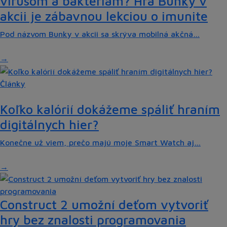
vírusom a baktériám? Hra Bunky v
akcii je zábavnou lekciou o imunite
Pod názvom Bunky v akcii sa skrýva mobilná akčná…
Články
Koľko kalórií dokážeme spáliť hraním
digitálnych hier?
Konečne už viem, prečo majú moje Smart Watch aj…
Construct 2 umožní deťom vytvoriť
hry bez znalosti programovania