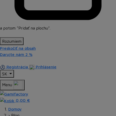
a potom
"Pridať na plochu"
.
Rozumiem
Preskočiť na obsah
Darujte nám
2 %
Registrácia
Prihlásenie
SK
Menu
0,00 €
Domov
›
Blog