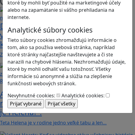
ktoré by mohli byť použité na marketingové účely
Načítam blogy
alebo na zapamätanie si vášho prehliadania na
internete.
Dobrodružstvá Mimi a Lízy vo
Analytické súbory cookies
videohre? Dvojica neoddeliteľných
Tieto súbory cookies zhromažďujú informácie o
kamarátok už aj ako herné postavy
tom, ako sa používa webová stránka, napríklad
ktoré stránky najčastejšie navštevujete a či ste
Značku Mimi a Líza by sme mohli označiť priam za…
narazili na chybové hlásenia. Nezhromažďujú údaje,
ktoré by mohli odhaliť vašu totožnosť. Všetky
informácie sú anonymné a slúžia na zlepšenie
Recenzie
funkčnosti webových stránok.
Ako ovplyvnil komunistický režim
Nevyhnutné cookies:
Analytické cookies:
rodinné vzťahy? To zistíte v hre „Kto
je Helena?“.
Teta Helena je v rodine jedno veľké tabu a len…