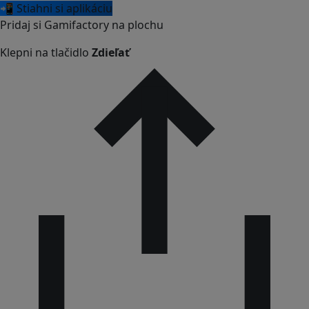
📲 Stiahni si aplikáciu
Pridaj si Gamifactory na plochu
Klepni na tlačidlo
Zdieľať