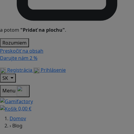
a potom
"Pridať na plochu"
.
Rozumiem
Preskočiť na obsah
Darujte nám
2 %
Registrácia
Prihlásenie
SK
Menu
0,00 €
Domov
›
Blog