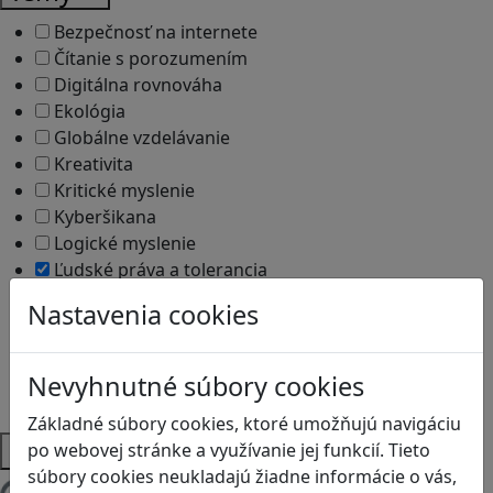
Bezpečnosť na internete
Čítanie s porozumením
Digitálna rovnováha
Ekológia
Globálne vzdelávanie
Kreativita
Kritické myslenie
Kyberšikana
Logické myslenie
Ľudské práva a tolerancia
Motorika a koncentrácia
Nastavenia cookies
Programovanie/Technika
Sociálne zručnosti a kooperácia
Strategické myslenie
Nevyhnutné súbory cookies
Zdravie a pohyb
Základné súbory cookies, ktoré umožňujú navigáciu
Platformy
po webovej stránke a využívanie jej funkcií. Tieto
súbory cookies neukladajú žiadne informácie o vás,