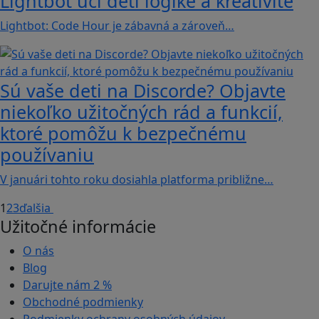
Lightbot učí deti logike a kreativite
Lightbot: Code Hour je zábavná a zároveň…
Sú vaše deti na Discorde? Objavte
niekoľko užitočných rád a funkcií,
ktoré pomôžu k bezpečnému
používaniu
V januári tohto roku dosiahla platforma približne…
1
2
3
ďalšia
Užitočné informácie
O nás
Blog
Darujte nám
2 %
Obchodné podmienky