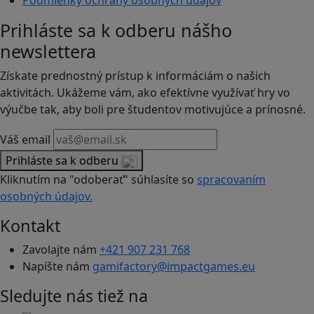
Podmienky ochrany osobných údajov
Prihláste sa k odberu nášho
newslettera
Získate prednostný prístup k informáciám o našich
aktivitách. Ukážeme vám, ako efektívne využívať hry vo
výučbe tak, aby boli pre študentov motivujúce a prínosné.
Váš email
Prihláste sa k odberu
Kliknutím na "odoberať" súhlasíte so
spracovaním
osobných údajov.
Kontakt
Zavolajte nám
+421 907 231 768
Napíšte nám
gamifactory@impactgames.eu
Sledujte nás tiež na