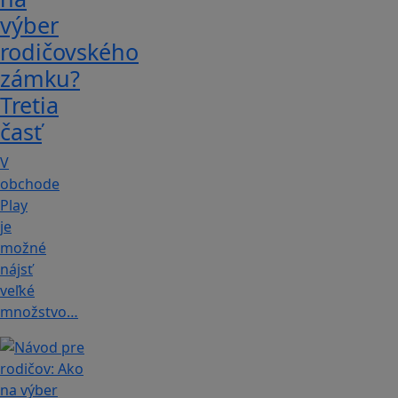
výber
rodičovského
zámku?
Tretia
časť
V
obchode
Play
je
možné
nájsť
veľké
množstvo…