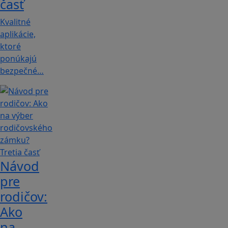
časť
Kvalitné
aplikácie,
ktoré
ponúkajú
bezpečné…
Návod
pre
rodičov:
Ako
na