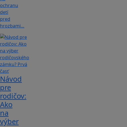
ochranu
detí
pred
hrozbami…
Návod
pre
rodičov:
Ako
na
výber