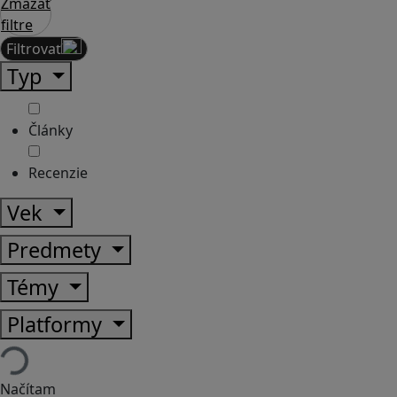
Zmazať
filtre
Filtrovať
Typ
Články
Recenzie
Vek
Predmety
Témy
Platformy
Načítam