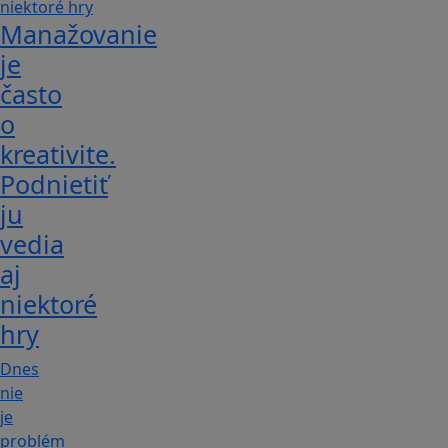
Manažovanie
je
často
o
kreativite.
Podnietiť
ju
vedia
aj
niektoré
hry
Dnes
nie
je
problém