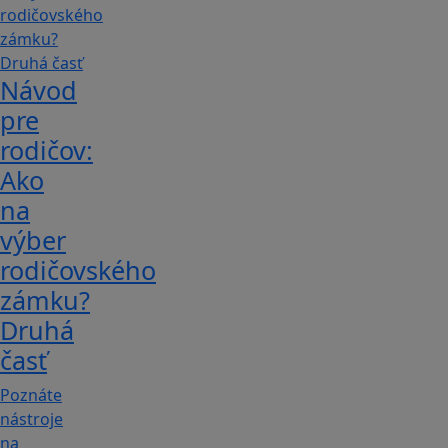
Návod
pre
rodičov:
Ako
na
výber
rodičovského
zámku?
Druhá
časť
Poznáte
nástroje
na