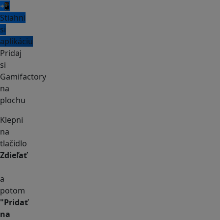
📲
Stiahni
si
aplikáciu
Pridaj
si
Gamifactory
na
plochu
Klepni
na
tlačidlo
Zdieľať
a
potom
"Pridať
na