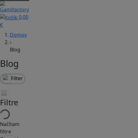
0,00
€
Domov
›
Blog
Blog
Filter
Filtre
Načítam
filtre