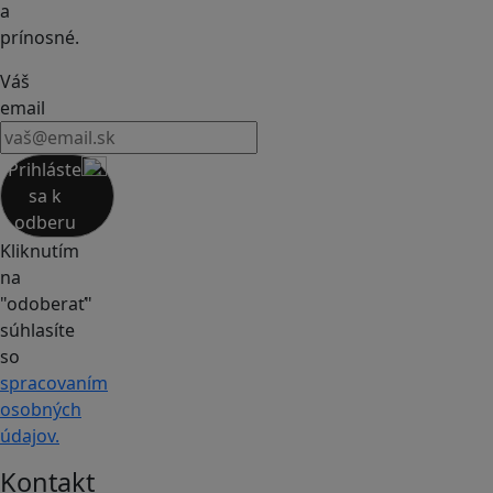
a
prínosné.
Váš
email
Prihláste
sa k
odberu
Kliknutím
na
"odoberať"
súhlasíte
so
spracovaním
osobných
údajov.
Kontakt