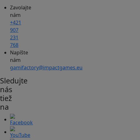
Zavolajte
nám
+421
907
231
768
Napíšte
nám
gamifactory@impactgames.eu
Sledujte
nás
tiež
na