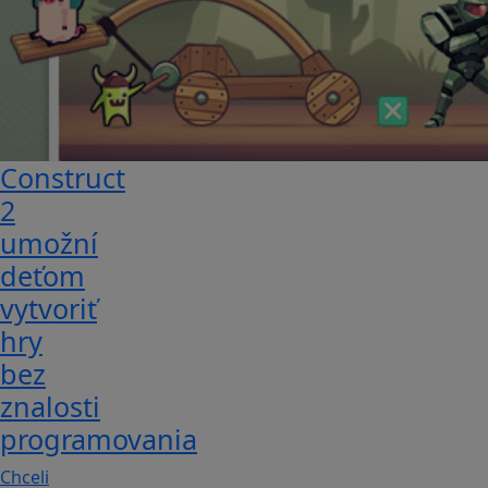
Construct
2
umožní
deťom
vytvoriť
hry
bez
znalosti
programovania
Chceli