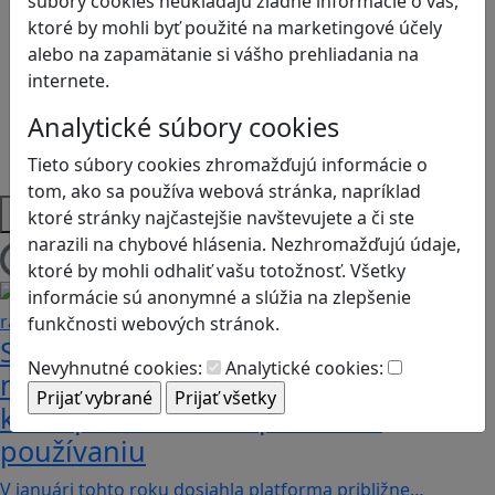
súbory cookies neukladajú žiadne informácie o vás,
Logické myslenie
ktoré by mohli byť použité na marketingové účely
Ľudské práva a tolerancia
alebo na zapamätanie si vášho prehliadania na
Motorika a koncentrácia
internete.
Programovanie/Technika
Sociálne zručnosti a kooperácia
Analytické súbory cookies
Strategické myslenie
Zdravie a pohyb
Tieto súbory cookies zhromažďujú informácie o
tom, ako sa používa webová stránka, napríklad
Platformy
ktoré stránky najčastejšie navštevujete a či ste
narazili na chybové hlásenia. Nezhromažďujú údaje,
Načítam blogy
ktoré by mohli odhaliť vašu totožnosť. Všetky
informácie sú anonymné a slúžia na zlepšenie
funkčnosti webových stránok.
Sú vaše deti na Discorde? Objavte
Nevyhnutné cookies:
Analytické cookies:
niekoľko užitočných rád a funkcií,
ktoré pomôžu k bezpečnému
používaniu
V januári tohto roku dosiahla platforma približne…