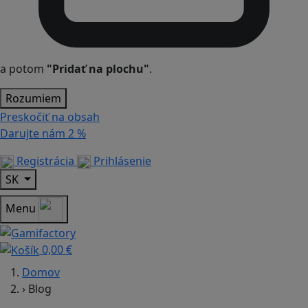
a potom
"Pridať na plochu"
.
Rozumiem
Preskočiť na obsah
Darujte nám
2 %
Registrácia
Prihlásenie
SK
Menu
0,00 €
Domov
›
Blog