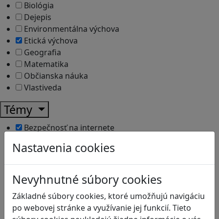
Biológia
Dejepis
Environmentálna výchova
Etická výchova
Geografia
Matematika
Občianska náuka
Vlastiveda
Témy
Bezpečnosť na internete
Čítanie s porozumením
Nastavenia cookies
Digitálna rovnováha
Ekológia
Globálne vzdelávanie
Nevyhnutné súbory cookies
Kreativita
Základné súbory cookies, ktoré umožňujú navigáciu
Kritické myslenie
po webovej stránke a využívanie jej funkcií. Tieto
Kyberšikana