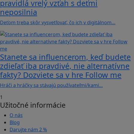
pravidlá vrelý vzťah s deťmi
neposilnia
Deťom treba skôr vysvetľovať, čo ich v digitálnom…
Stanete sa influencerom, keď budete
zdieľať iba pravdivé, nie alternatívne
fakty? Dozviete sa v hre Follow me
Hráči a hráčky sa stávajú používateľmi/kami…
1
Užitočné informácie
O nás
Blog
Darujte nám
2 %