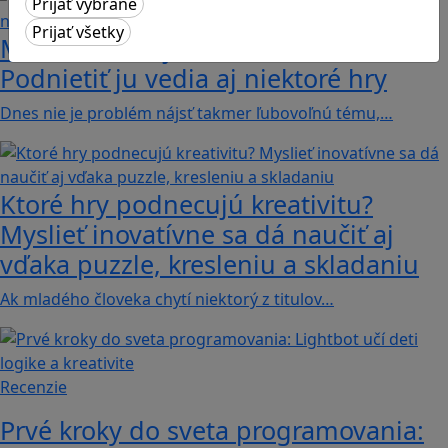
Manažovanie je často o kreativite.
Podnietiť ju vedia aj niektoré hry
Dnes nie je problém nájsť takmer ľubovoľnú tému,…
Ktoré hry podnecujú kreativitu?
Myslieť inovatívne sa dá naučiť aj
vďaka puzzle, kresleniu a skladaniu
Ak mladého človeka chytí niektorý z titulov…
Recenzie
Prvé kroky do sveta programovania: