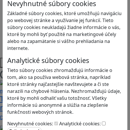
Kyberšikana
Nevyhnutné súbory cookies
Logické myslenie
Základné súbory cookies, ktoré umožňujú navigáciu
Ľudské práva a tolerancia
po webovej stránke a využívanie jej funkcií. Tieto
Motorika a koncentrácia
súbory cookies neukladajú žiadne informácie o vás,
Programovanie/Technika
ktoré by mohli byť použité na marketingové účely
Sociálne zručnosti a kooperácia
alebo na zapamätanie si vášho prehliadania na
Strategické myslenie
internete.
Zdravie a pohyb
Analytické súbory cookies
Platformy
Tieto súbory cookies zhromažďujú informácie o
Načítam blogy
tom, ako sa používa webová stránka, napríklad
ktoré stránky najčastejšie navštevujete a či ste
narazili na chybové hlásenia. Nezhromažďujú údaje,
Tick Tock: A Tale for Tw‪o je hra s
ktoré by mohli odhaliť vašu totožnosť. Všetky
informácie sú anonymné a slúžia na zlepšenie
netradičnou mechanikou spolupráce
funkčnosti webových stránok.
Dvaja hráči simultánne lúštia bizarné logické…
Nevyhnutné cookies:
Analytické cookies: