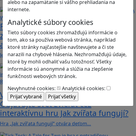
alebo na zapamätanie si vášho prehliadania na
Načítam blogy
internete.
Analytické súbory cookies
Fotografujte zvieratká, aby ste
Tieto súbory cookies zhromažďujú informácie o
zachránili ostrov v Alba: A Wildlife
tom, ako sa používa webová stránka, napríklad
adventure
ktoré stránky najčastejšie navštevujete a či ste
narazili na chybové hlásenia. Nezhromažďujú údaje,
Jednoduchá hra, vhodná pre kohokoľvek z rodiny,…
ktoré by mohli odhaliť vašu totožnosť. Všetky
informácie sú anonymné a slúžia na zlepšenie
funkčnosti webových stránok.
Recenzie
Nevyhnutné cookies:
Analytické cookies:
Vzdelávacie dobrodružstvo:
Objavujte svet zvierat cez
interaktívnu hru Jak zvířata fungují?
Hra „Jak zvířata fungují“ otvára deťom…