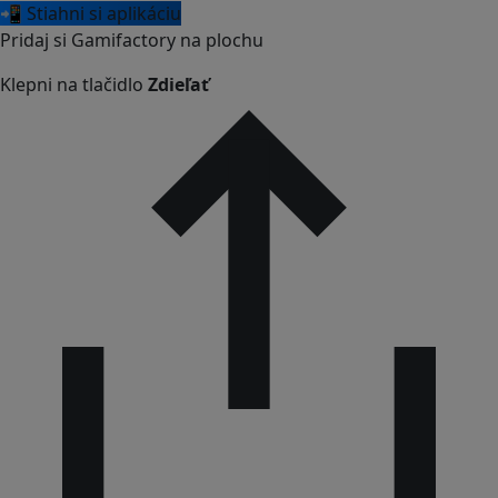
📲 Stiahni si aplikáciu
Pridaj si Gamifactory na plochu
Klepni na tlačidlo
Zdieľať