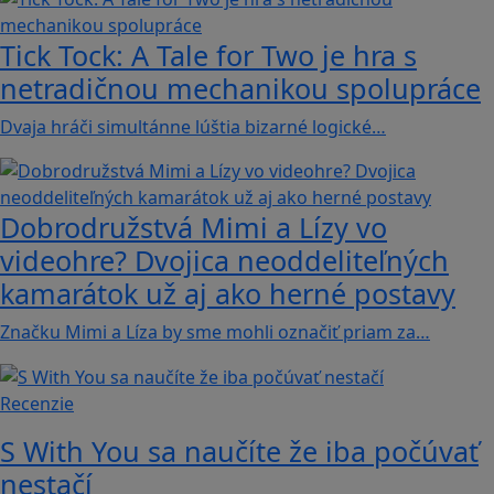
Tick Tock: A Tale for Tw‪o je hra s
netradičnou mechanikou spolupráce
Dvaja hráči simultánne lúštia bizarné logické…
Dobrodružstvá Mimi a Lízy vo
videohre? Dvojica neoddeliteľných
kamarátok už aj ako herné postavy
Značku Mimi a Líza by sme mohli označiť priam za…
Recenzie
S With You sa naučíte že iba počúvať
nestačí