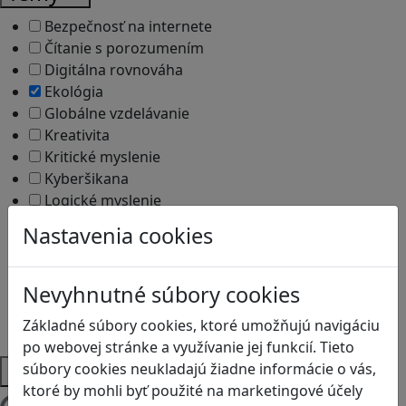
Bezpečnosť na internete
Čítanie s porozumením
Digitálna rovnováha
Ekológia
Globálne vzdelávanie
Kreativita
Kritické myslenie
Kyberšikana
Logické myslenie
Ľudské práva a tolerancia
Nastavenia cookies
Motorika a koncentrácia
Programovanie/Technika
Sociálne zručnosti a kooperácia
Nevyhnutné súbory cookies
Strategické myslenie
Základné súbory cookies, ktoré umožňujú navigáciu
Zdravie a pohyb
po webovej stránke a využívanie jej funkcií. Tieto
Platformy
súbory cookies neukladajú žiadne informácie o vás,
ktoré by mohli byť použité na marketingové účely