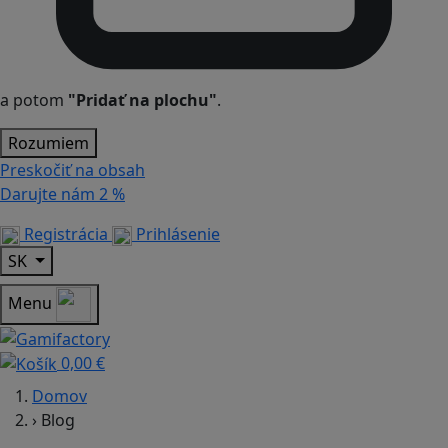
a potom
"Pridať na plochu"
.
Rozumiem
Preskočiť na obsah
Darujte nám
2 %
Registrácia
Prihlásenie
SK
Menu
0,00 €
Domov
›
Blog