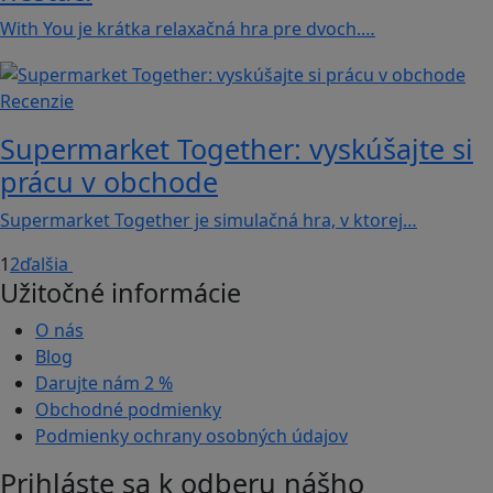
With You je krátka relaxačná hra pre dvoch.…
Recenzie
Supermarket Together: vyskúšajte si
prácu v obchode
Supermarket Together je simulačná hra, v ktorej…
1
2
ďalšia
Užitočné informácie
O nás
Blog
Darujte nám
2 %
Obchodné podmienky
Podmienky ochrany osobných údajov
Prihláste sa k odberu nášho