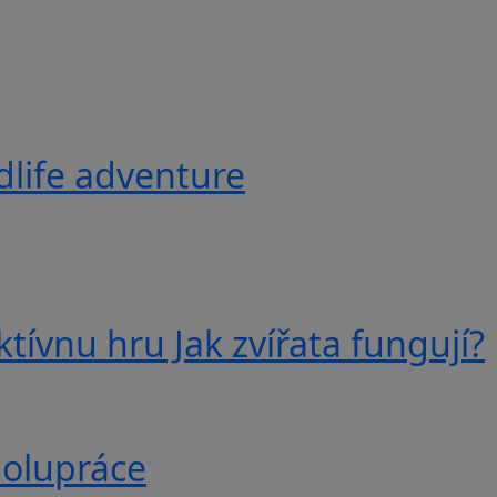
ldlife adventure
tívnu hru Jak zvířata fungují?
polupráce