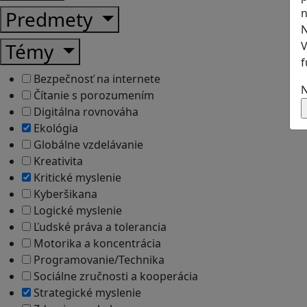
n
Predmety
N
V
Témy
f
Bezpečnosť na internete
N
Čítanie s porozumením
Digitálna rovnováha
Ekológia
Globálne vzdelávanie
Kreativita
Kritické myslenie
Kyberšikana
Logické myslenie
Ľudské práva a tolerancia
Motorika a koncentrácia
Programovanie/Technika
Sociálne zručnosti a kooperácia
Strategické myslenie