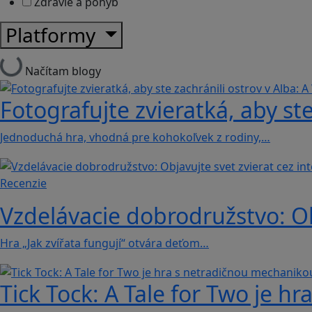
Zdravie a pohyb
Platformy
Načítam blogy
Fotografujte zvieratká, aby ste
Jednoduchá hra, vhodná pre kohokoľvek z rodiny,…
Recenzie
Vzdelávacie dobrodružstvo: Obj
Hra „Jak zvířata fungují“ otvára deťom…
Tick Tock: A Tale for Tw‪o je 