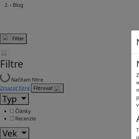
›
Blog
Filter
Filtre
Z
Načítam filtre
w
Zmazať filtre
Filtrovať
n
Typ
p
v
Články
Recenzie
T
Vek
p