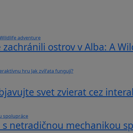
 zachránili ostrov v Alba: A Wi
avujte svet zvierat cez interak
hra s netradičnou mechanikou s