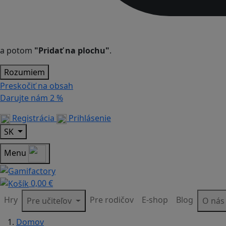
a potom
"Pridať na plochu"
.
Rozumiem
Preskočiť na obsah
Darujte nám
2 %
Registrácia
Prihlásenie
SK
Menu
0,00 €
Hry
Pre rodičov
E-shop
Blog
Pre učiteľov
O ná
Domov