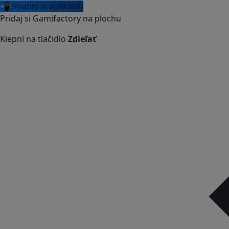
📲 Stiahni si aplikáciu
Pridaj si Gamifactory na plochu
Klepni na tlačidlo
Zdieľať