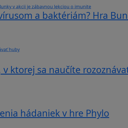
 vírusom a baktériám? Hra Bunk
v ktorej sa naučíte rozoznáva
nia hádaniek v hre Phylo