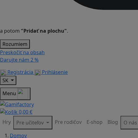
a potom
"Pridať na plochu"
.
Rozumiem
Preskočiť na obsah
Darujte nám
2 %
Registrácia
Prihlásenie
SK
Menu
0,00 €
Hry
Pre rodičov
E-shop
Blog
Pre učiteľov
O ná
Domov