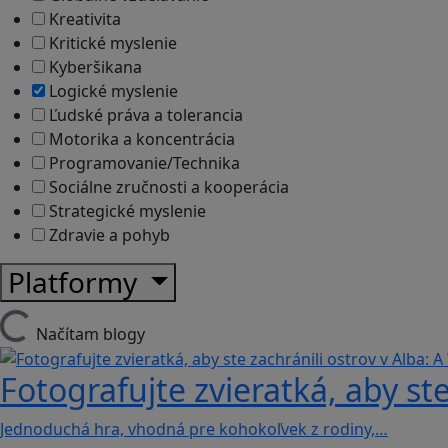
Kreativita
Kritické myslenie
Kyberšikana
Logické myslenie
Ľudské práva a tolerancia
Motorika a koncentrácia
Programovanie/Technika
Sociálne zručnosti a kooperácia
Strategické myslenie
Zdravie a pohyb
Platformy
Načítam blogy
Fotografujte zvieratká, aby ste
Jednoduchá hra, vhodná pre kohokoľvek z rodiny,…