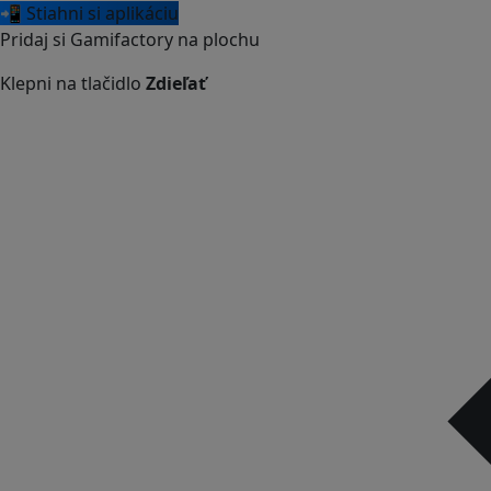
📲 Stiahni si aplikáciu
Pridaj si Gamifactory na plochu
Klepni na tlačidlo
Zdieľať