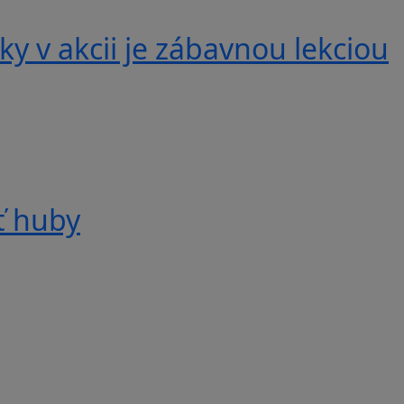
y v akcii je zábavnou lekciou
ť huby