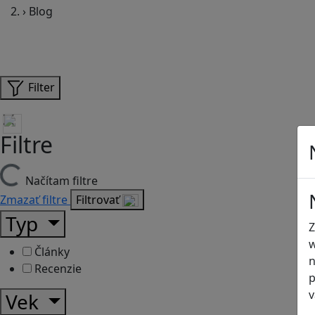
›
Blog
Filter
Filtre
Načítam filtre
Zmazať filtre
Filtrovať
Typ
Z
w
Články
n
Recenzie
p
v
Vek