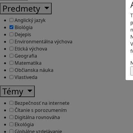
Predmety
T
Anglický jazyk
p
Biológia
n
Dejepis
N
Environmentálna výchova
V
Etická výchova
f
Geografia
N
Matematika
Občianska náuka
Vlastiveda
Témy
Bezpečnosť na internete
Čítanie s porozumením
Digitálna rovnováha
Ekológia
Globálne vzdelávanie