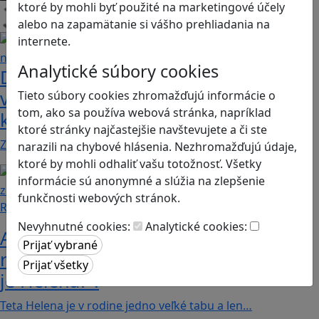
ktoré by mohli byť použité na marketingové účely
Načítam blogy
alebo na zapamätanie si vášho prehliadania na
internete.
Analytické súbory cookies
Dobrodružstvá Mimi a Lízy vo
videohre? Dvojica neoddeliteľných
Tieto súbory cookies zhromažďujú informácie o
tom, ako sa používa webová stránka, napríklad
kamarátok už aj ako herné postavy
ktoré stránky najčastejšie navštevujete a či ste
Značku Mimi a Líza by sme mohli označiť priam za…
narazili na chybové hlásenia. Nezhromažďujú údaje,
ktoré by mohli odhaliť vašu totožnosť. Všetky
informácie sú anonymné a slúžia na zlepšenie
funkčnosti webových stránok.
Recenzie
Nevyhnutné cookies:
Analytické cookies:
Ako ovplyvnil komunistický režim
rodinné vzťahy? To zistíte v hre „Kto
je Helena?“.
Teta Helena je v rodine jedno veľké tabu a len…