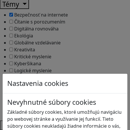
Témy
Bezpečnosť na internete
Čítanie s porozumením
Digitálna rovnováha
Ekológia
Globálne vzdelávanie
Kreativita
Kritické myslenie
Kyberšikana
Logické myslenie
Ľudské práva a tolerancia
Nastavenia cookies
Motorika a koncentrácia
Programovanie/Technika
Sociálne zručnosti a kooperácia
Nevyhnutné súbory cookies
Strategické myslenie
Základné súbory cookies, ktoré umožňujú navigáciu
Zdravie a pohyb
po webovej stránke a využívanie jej funkcií. Tieto
Platformy
súbory cookies neukladajú žiadne informácie o vás,