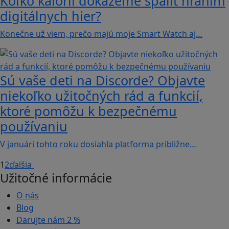
Koľko kalórií dokážeme spáliť hraním
digitálnych hier?
Konečne už viem, prečo majú moje Smart Watch aj…
Sú vaše deti na Discorde? Objavte
niekoľko užitočných rád a funkcií,
ktoré pomôžu k bezpečnému
používaniu
V januári tohto roku dosiahla platforma približne…
1
2
ďalšia
Užitočné informácie
O nás
Blog
Darujte nám
2 %