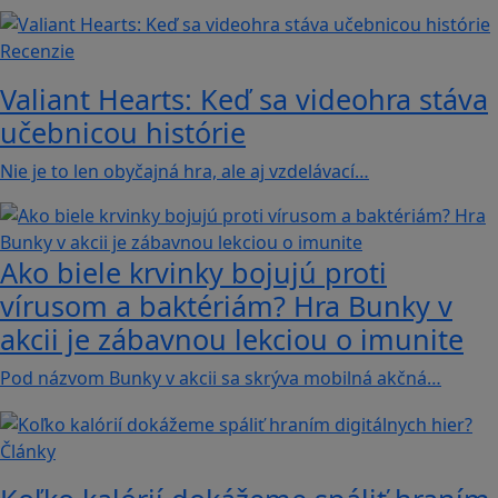
Recenzie
Valiant Hearts: Keď sa videohra stáva
učebnicou histórie
Nie je to len obyčajná hra, ale aj vzdelávací…
Ako biele krvinky bojujú proti
vírusom a baktériám? Hra Bunky v
akcii je zábavnou lekciou o imunite
Pod názvom Bunky v akcii sa skrýva mobilná akčná…
Články