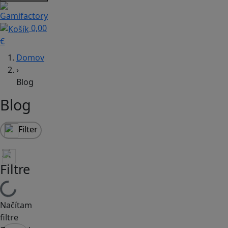
0,00
€
Domov
›
Blog
Blog
Filter
Filtre
Načítam
filtre