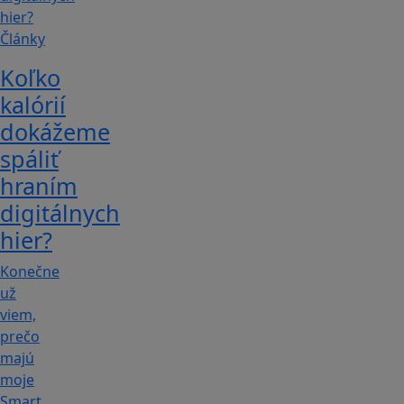
Články
Koľko
kalórií
dokážeme
spáliť
hraním
digitálnych
hier?
Konečne
už
viem,
prečo
majú
moje
Smart