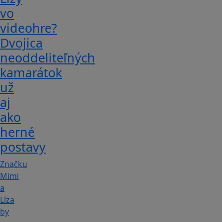
vo
videohre?
Dvojica
neoddeliteľných
kamarátok
už
aj
ako
herné
postavy
Značku
Mimi
a
Líza
by