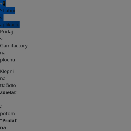
📲
Stiahni
si
aplikáciu
Pridaj
si
Gamifactory
na
plochu
Klepni
na
tlačidlo
Zdieľať
a
potom
"Pridať
na