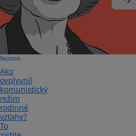
Recenzie
Ako
ovplyvnil
komunistický
režim
rodinné
vzťahy?
To
zistíte