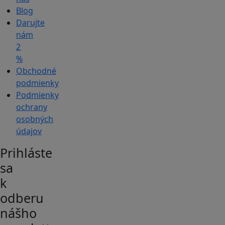
Blog
Darujte
nám
2
%
Obchodné
podmienky
Podmienky
ochrany
osobných
údajov
Prihláste
sa
k
odberu
nášho