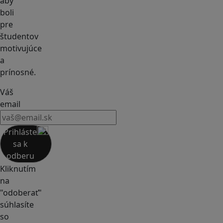
aby
boli
pre
študentov
motivujúce
a
prínosné.
Váš
email
Prihláste
sa k
odberu
Kliknutím
na
"odoberať"
súhlasíte
so