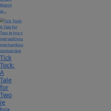
Watch
aj…
Tick
Tock:
A
Tale
for
Tw‪o
je
hra