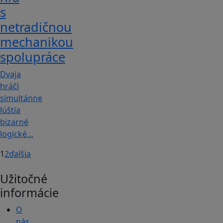
s
netradičnou
mechanikou
spolupráce
Dvaja
hráči
simultánne
lúštia
bizarné
logické…
1
2
ďalšia
Užitočné
informácie
O
nás