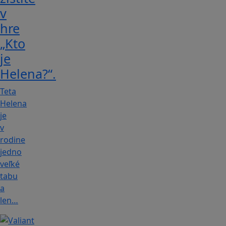
v
hre
„Kto
je
Helena?“.
Teta
Helena
je
v
rodine
jedno
veľké
tabu
a
len…