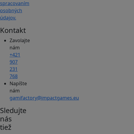
spracovaním
osobných
údajov.
Kontakt
Zavolajte
nám
+421
907
231
768
Napíšte
nám
gamifactory@impactgames.eu
Sledujte
nás
tiež