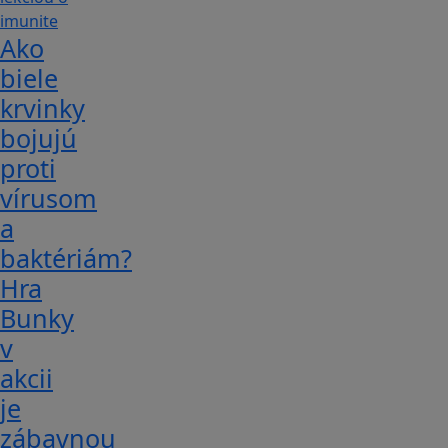
Ako
biele
krvinky
bojujú
proti
vírusom
a
baktériám?
Hra
Bunky
v
akcii
je
zábavnou