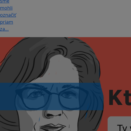
sme
mohli
označiť
priam
za…