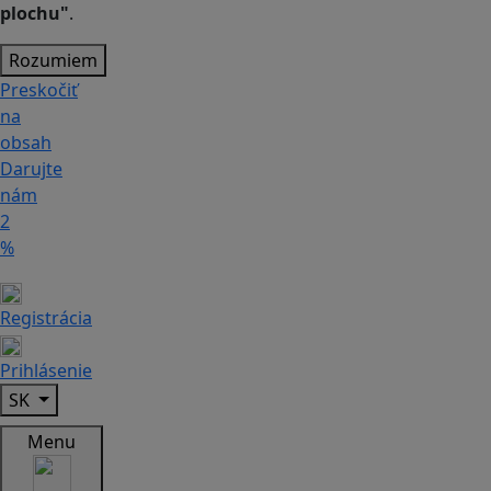
plochu"
.
Rozumiem
Preskočiť
na
obsah
Darujte
nám
2
%
Registrácia
Prihlásenie
SK
Menu