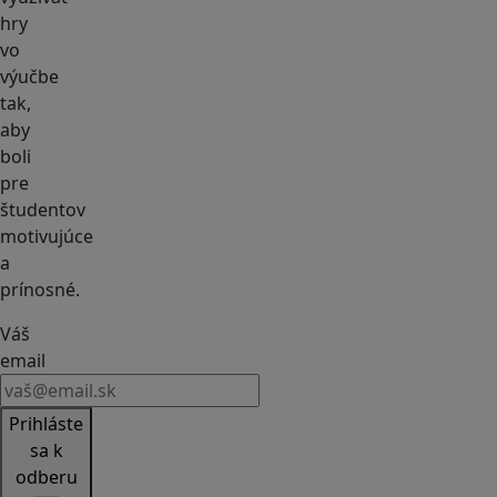
hry
vo
výučbe
tak,
aby
boli
pre
študentov
motivujúce
a
prínosné.
Váš
email
Prihláste
sa k
odberu