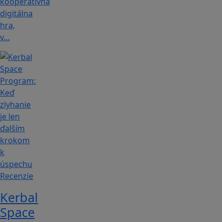
kooperatívna
digitálna
hra,
v…
Recenzie
Kerbal
Space