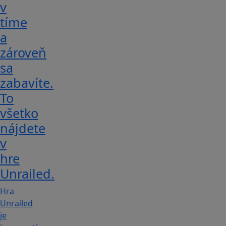
v
tíme
a
zároveň
sa
zabavíte.
To
všetko
nájdete
v
hre
Unrailed.
Hra
Unrailed
je