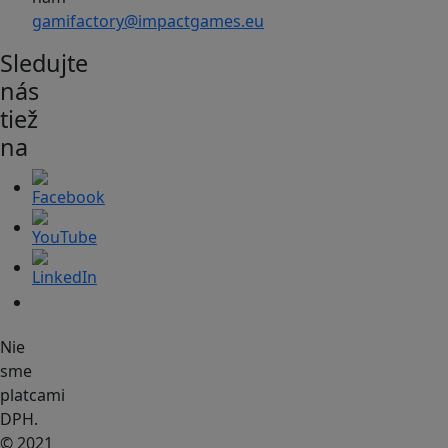
gamifactory@impactgames.eu
Sledujte
nás
tiež
na
Nie
sme
platcami
DPH.
© 2021