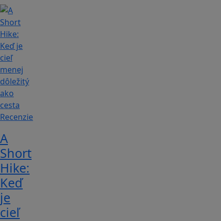
Recenzie
A
Short
Hike:
Keď
je
cieľ