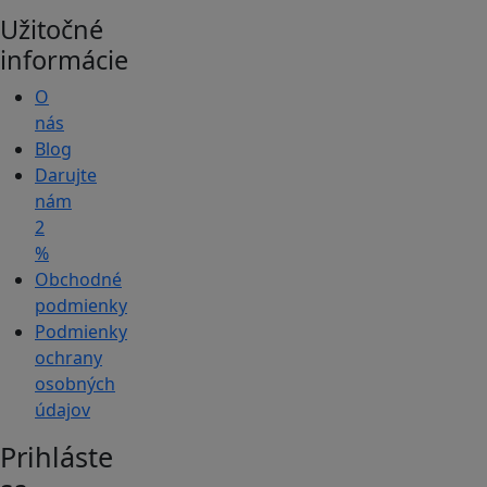
Užitočné
informácie
O
nás
Blog
Darujte
nám
2
%
Obchodné
podmienky
Podmienky
ochrany
osobných
údajov
Prihláste