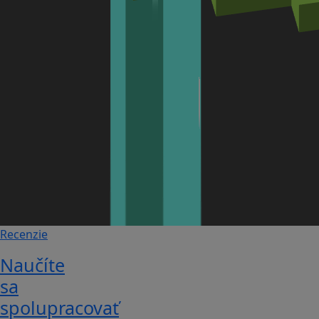
Recenzie
Naučíte
sa
spolupracovať