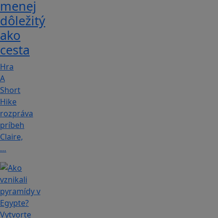
menej
dôležitý
ako
cesta
Hra
A
Short
Hike
rozpráva
príbeh
Claire,
…