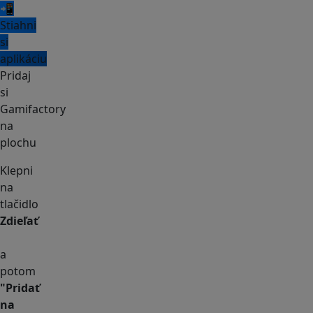
📲
Stiahni
si
aplikáciu
Pridaj
si
Gamifactory
na
plochu
Klepni
na
tlačidlo
Zdieľať
a
potom
"Pridať
na