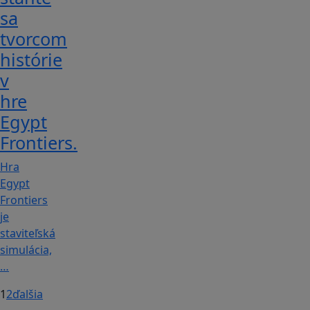
sa
tvorcom
histórie
v
hre
Egypt
Frontiers.
Hra
Egypt
Frontiers
je
staviteľská
simulácia,
…
1
2
ďalšia