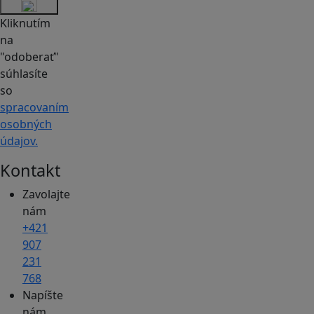
Kliknutím
na
"odoberať"
súhlasíte
so
spracovaním
osobných
údajov.
Kontakt
Zavolajte
nám
+421
907
231
768
Napíšte
nám