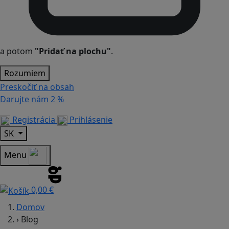
a potom
"Pridať na plochu"
.
Rozumiem
Preskočiť na obsah
Darujte nám
2 %
Registrácia
Prihlásenie
SK
Menu
0,00 €
Domov
›
Blog