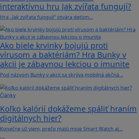
interaktívnu hru Jak zvířata fungují?
Hra „Jak zvířata fungují“ otvára deťom…
Ako biele krvinky bojujú proti
vírusom a baktériám? Hra Bunky v
akcii je zábavnou lekciou o imunite
Pod názvom Bunky v akcii sa skrýva mobilná akčná…
Články
Koľko kalórií dokážeme spáliť hraním
digitálnych hier?
Konečne už viem, prečo majú moje Smart Watch aj…