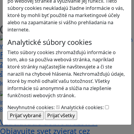
po webovej stránke a využívanie jej funkcií. Tieto
Android
súbory cookies neukladajú žiadne informácie o vás,
Herná konzola
ktoré by mohli byť použité na marketingové účely
Stolové, kartové
alebo na zapamätanie si vášho prehliadania na
internete.
Načítam blogy
Analytické súbory cookies
Tieto súbory cookies zhromažďujú informácie o
Fotografujte zvieratká, aby ste
tom, ako sa používa webová stránka, napríklad
zachránili ostrov v Alba: A Wildlife
ktoré stránky najčastejšie navštevujete a či ste
adventure
narazili na chybové hlásenia. Nezhromažďujú údaje,
ktoré by mohli odhaliť vašu totožnosť. Všetky
Jednoduchá hra, vhodná pre kohokoľvek z rodiny,…
informácie sú anonymné a slúžia na zlepšenie
funkčnosti webových stránok.
Nevyhnutné cookies:
Analytické cookies:
Recenzie
Vzdelávacie dobrodružstvo:
Objavujte svet zvierat cez