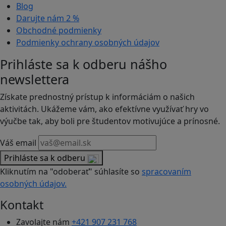
Blog
Darujte nám
2 %
Obchodné podmienky
Podmienky ochrany osobných údajov
Prihláste sa k odberu nášho
newslettera
Získate prednostný prístup k informáciám o našich
aktivitách. Ukážeme vám, ako efektívne využívať hry vo
výučbe tak, aby boli pre študentov motivujúce a prínosné.
Váš email
Prihláste sa k odberu
Kliknutím na "odoberať" súhlasíte so
spracovaním
osobných údajov.
Kontakt
Zavolajte nám
+421 907 231 768