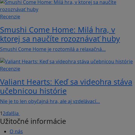
Recenzie
Smushi Come Home: Milá hra, v
ktorej sa naučíte rozoznávať huby
Smushi Come Home je roztomilá a relaxačná…
Recenzie
Valiant Hearts: Keď sa videohra stáva
učebnicou histórie
Nie je to len obyčajná hra, ale aj vzdelávací…
1
2
ďalšia
Užitočné informácie
O nás