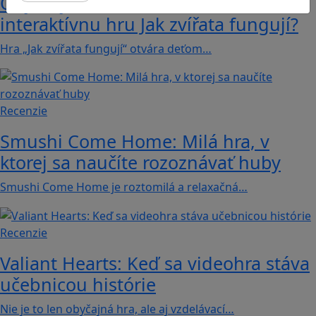
Objavujte svet zvierat cez
interaktívnu hru Jak zvířata fungují?
Hra „Jak zvířata fungují“ otvára deťom…
Recenzie
Smushi Come Home: Milá hra, v
ktorej sa naučíte rozoznávať huby
Smushi Come Home je roztomilá a relaxačná…
Recenzie
Valiant Hearts: Keď sa videohra stáva
učebnicou histórie
Nie je to len obyčajná hra, ale aj vzdelávací…