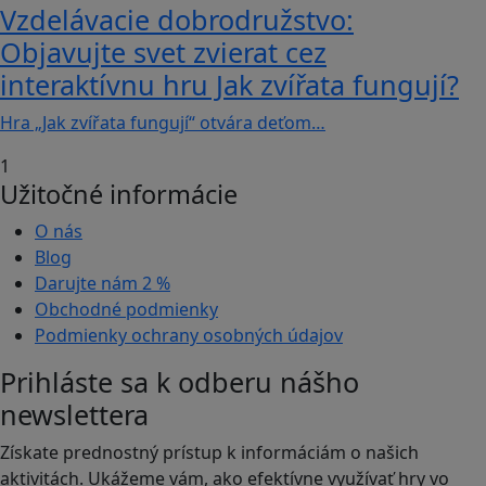
Vzdelávacie dobrodružstvo:
Objavujte svet zvierat cez
interaktívnu hru Jak zvířata fungují?
Hra „Jak zvířata fungují“ otvára deťom…
1
Užitočné informácie
O nás
Blog
Darujte nám
2 %
Obchodné podmienky
Podmienky ochrany osobných údajov
Prihláste sa k odberu nášho
newslettera
Získate prednostný prístup k informáciám o našich
aktivitách. Ukážeme vám, ako efektívne využívať hry vo