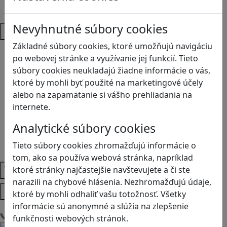
SŠ
Nevyhnutné súbory cookies
Predmety
Základné súbory cookies, ktoré umožňujú navigáciu
Anglický jazyk
po webovej stránke a využívanie jej funkcií. Tieto
Biológia
súbory cookies neukladajú žiadne informácie o vás,
Dejepis
ktoré by mohli byť použité na marketingové účely
Environmentálna výchova
alebo na zapamätanie si vášho prehliadania na
Etická výchova
internete.
Geografia
Matematika
Analytické súbory cookies
Občianska náuka
Tieto súbory cookies zhromažďujú informácie o
Vlastiveda
tom, ako sa používa webová stránka, napríklad
Témy
ktoré stránky najčastejšie navštevujete a či ste
narazili na chybové hlásenia. Nezhromažďujú údaje,
Platformy
ktoré by mohli odhaliť vašu totožnosť. Všetky
informácie sú anonymné a slúžia na zlepšenie
Načítam blogy
funkčnosti webových stránok.