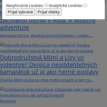
Nevyhnutné cookies:
Analytické cookies:
Fotografujte zvieratká, aby ste
zachránili ostrov v Alba: A Wildlife
adventure
Jednoduchá hra, vhodná pre kohokoľvek z rodiny,…
Dobrodružstvá Mimi a Lízy vo
videohre? Dvojica neoddeliteľných
kamarátok už aj ako herné postavy
Značku Mimi a Líza by sme mohli označiť priam za…
Recenzie