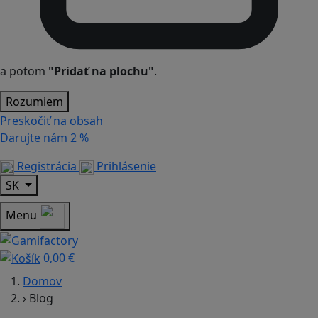
a potom
"Pridať na plochu"
.
Rozumiem
Preskočiť na obsah
Darujte nám
2 %
Registrácia
Prihlásenie
SK
Menu
0,00 €
Domov
›
Blog