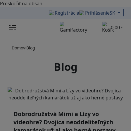
Preskočiť na obsah
Registrácia
Prihlásenie
SK
Menu
0,00 €
Domov
›
Blog
Blog
Dobrodružstvá Mimi a Lízy vo
videohre? Dvojica neoddeliteľných
kamarátok už aj ako herné postavy