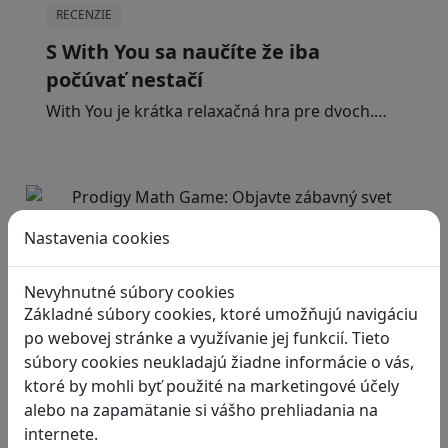
RECENZIE
S With You sa naučíte že iba
počúvať nestačí
With You je krátka relaxačná hra pre dvoch.…
Nastavenia cookies
RECENZIE
Nevyhnutné súbory cookies
Prodigy Math Game: Objavte
Základné súbory cookies, ktoré umožňujú navigáciu
zábavný svet matematiky, ktorý
po webovej stránke a využívanie jej funkcií. Tieto
deti motivuje k učeniu
súbory cookies neukladajú žiadne informácie o vás,
ktoré by mohli byť použité na marketingové účely
Prodigy Math Game je vzdelávacia hra, ktorá…
alebo na zapamätanie si vášho prehliadania na
internete.