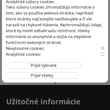
Analytické súbory cookies
Tieto súbory cookies zhromažďujú informácie o
tom, ako sa používa webová stránka, napríklad
ktoré stránky najčastejšie navštevujete a či ste
RECENZIE
narazili na chybové hlásenia. Nezhromažďujú údaje,
ktoré by mohli odhaliť vašu totožnosť. Všetky
Vzdelávacie dobrodružstvo:
informácie sú anonymné a slúžia na zlepšenie
Objavujte svet zvierat cez
funkčnosti webových stránok.
interaktívnu hru Jak zvířata
Nevyhnutné cookies:
fungují?
Analytické cookies:
Hra „Jak zvířata fungují“ otvára deťom…
1
Užitočné informácie