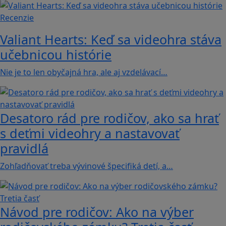
Recenzie
Valiant Hearts: Keď sa videohra stáva
učebnicou histórie
Nie je to len obyčajná hra, ale aj vzdelávací…
Desatoro rád pre rodičov, ako sa hrať
s deťmi videohry a nastavovať
pravidlá
Zohľadňovať treba vývinové špecifiká detí, a…
Návod pre rodičov: Ako na výber