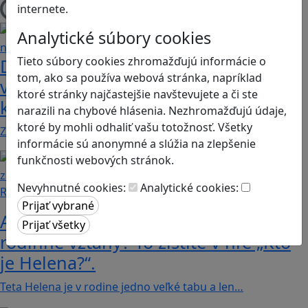
internete.
Načítam blogy
Analytické súbory cookies
Tieto súbory cookies zhromažďujú informácie o
Dobrodružstvá Mimi a Lízy vo
tom, ako sa používa webová stránka, napríklad
videohre? Dvojica neoddeliteľných
ktoré stránky najčastejšie navštevujete a či ste
kamarátok už aj ako herné postavy
narazili na chybové hlásenia. Nezhromažďujú údaje,
ktoré by mohli odhaliť vašu totožnosť. Všetky
Značku Mimi a Líza by sme mohli označiť priam za…
informácie sú anonymné a slúžia na zlepšenie
funkčnosti webových stránok.
Nevyhnutné cookies:
Analytické cookies:
Recenzie
Ako ovplyvnil komunistický režim
rodinné vzťahy? To zistíte v hre „Kto
je Helena?“.
Teta Helena je v rodine jedno veľké tabu a len…