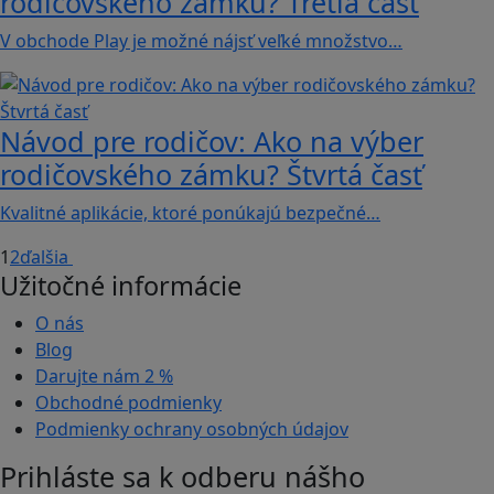
rodičovského zámku? Tretia časť
V obchode Play je možné nájsť veľké množstvo…
Návod pre rodičov: Ako na výber
rodičovského zámku? Štvrtá časť
Kvalitné aplikácie, ktoré ponúkajú bezpečné…
1
2
ďalšia
Užitočné informácie
O nás
Blog
Darujte nám
2 %
Obchodné podmienky
Podmienky ochrany osobných údajov
Prihláste sa k odberu nášho