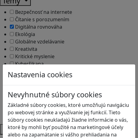
Témy
Bezpečnosť na internete
Čítanie s porozumením
Digitálna rovnováha
Ekológia
Globálne vzdelávanie
Kreativita
Kritické myslenie
Kyberšikana
Logické myslenie
Nastavenia cookies
Ľudské práva a tolerancia
Motorika a koncentrácia
Nevyhnutné súbory cookies
Programovanie/Technika
Sociálne zručnosti a kooperácia
Základné súbory cookies, ktoré umožňujú navigáciu
Strategické myslenie
po webovej stránke a využívanie jej funkcií. Tieto
Zdravie a pohyb
súbory cookies neukladajú žiadne informácie o vás,
ktoré by mohli byť použité na marketingové účely
Platformy
alebo na zapamätanie si vášho prehliadania na