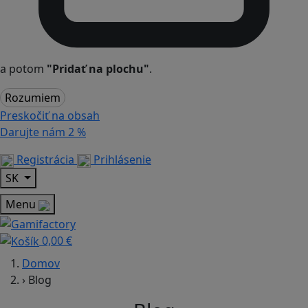
a potom
"Pridať na plochu"
.
Rozumiem
Preskočiť na obsah
Darujte nám
2 %
Registrácia
Prihlásenie
SK
Menu
0,00 €
Domov
›
Blog