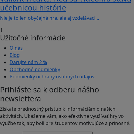
učebnicou histórie
Nie je to len obyčajná hra, ale aj vzdelávací…
1
Užitočné informácie
O nás
Blog
Darujte nám
2 %
Obchodné podmienky
Podmienky ochrany osobných údajov
Prihláste sa k odberu nášho
newslettera
Získate prednostný prístup k informáciám o našich
aktivitách. Ukážeme vám, ako efektívne využívať hry vo
výučbe tak, aby boli pre študentov motivujúce a prínosné.