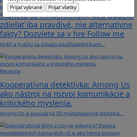
Stanete sa influencerom, keď budete
zdieľať iba pravdivé, nie alternatívne
fakty? Dozviete sa v hre Follow me
Hráči a hráčky sa stávajú používateľmi/kami…
Recenzie
Kooperatívna detektívka: Among Us
ako nástroj na rozvoj komunikácie a
kritického myslenia.
Among Us je populárna 2D multiplayerová digitálna…