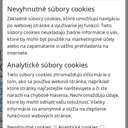
Logické myslenie
Nevyhnutné súbory cookies
Ľudské práva a tolerancia
Motorika a koncentrácia
Základné súbory cookies, ktoré umožňujú navigáciu
Programovanie/Technika
po webovej stránke a využívanie jej funkcií. Tieto
Sociálne zručnosti a kooperácia
súbory cookies neukladajú žiadne informácie o vás,
Strategické myslenie
ktoré by mohli byť použité na marketingové účely
Zdravie a pohyb
alebo na zapamätanie si vášho prehliadania na
internete.
Platformy
Analytické súbory cookies
Načítam blogy
Tieto súbory cookies zhromažďujú informácie o
tom, ako sa používa webová stránka, napríklad
ktoré stránky najčastejšie navštevujete a či ste
Tick Tock: A Tale for Tw‪o je hra s
narazili na chybové hlásenia. Nezhromažďujú údaje,
netradičnou mechanikou spolupráce
ktoré by mohli odhaliť vašu totožnosť. Všetky
informácie sú anonymné a slúžia na zlepšenie
Dvaja hráči simultánne lúštia bizarné logické…
funkčnosti webových stránok.
Nevyhnutné cookies:
Analytické cookies: