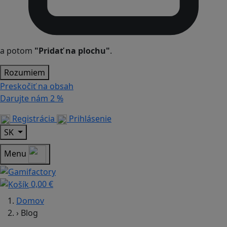
a potom
"Pridať na plochu"
.
Rozumiem
Preskočiť na obsah
Darujte nám
2 %
Registrácia
Prihlásenie
SK
Menu
0,00 €
Domov
›
Blog