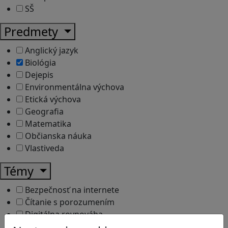
SŠ
Predmety
Anglický jazyk
Biológia
Dejepis
Environmentálna výchova
Etická výchova
Geografia
Matematika
Občianska náuka
Vlastiveda
Témy
Bezpečnosť na internete
Čítanie s porozumením
Digitálna rovnováha
Ekológia