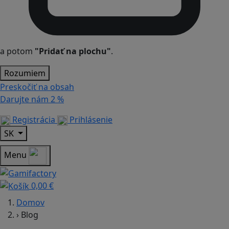
a potom
"Pridať na plochu"
.
Rozumiem
Preskočiť na obsah
Darujte nám
2 %
Registrácia
Prihlásenie
SK
Menu
0,00 €
Domov
›
Blog