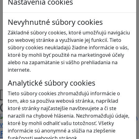
Nastavenia cookies
Globálne vzdelávanie
Kreativita
Nevyhnutné súbory cookies
Kritické myslenie
Kyberšikana
Základné súbory cookies, ktoré umožňujú navigáciu
Logické myslenie
po webovej stránke a využívanie jej funkcií. Tieto
Ľudské práva a tolerancia
súbory cookies neukladajú žiadne informácie o vás,
Motorika a koncentrácia
ktoré by mohli byť použité na marketingové účely
Programovanie/Technika
alebo na zapamätanie si vášho prehliadania na
Sociálne zručnosti a kooperácia
internete.
Strategické myslenie
Zdravie a pohyb
Analytické súbory cookies
Tieto súbory cookies zhromažďujú informácie o
Platformy
tom, ako sa používa webová stránka, napríklad
ktoré stránky najčastejšie navštevujete a či ste
Načítam blogy
narazili na chybové hlásenia. Nezhromažďujú údaje,
ktoré by mohli odhaliť vašu totožnosť. Všetky
informácie sú anonymné a slúžia na zlepšenie
Fotografujte zvieratká, aby ste
funkčnosti webových stránok.