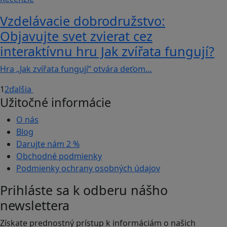
Vzdelávacie dobrodružstvo:
Objavujte svet zvierat cez
interaktívnu hru Jak zvířata fungují?
Hra „Jak zvířata fungují“ otvára deťom…
1
2
ďalšia
Užitočné informácie
O nás
Blog
Darujte nám
2 %
Obchodné podmienky
Podmienky ochrany osobných údajov
Prihláste sa k odberu nášho
newslettera
Získate prednostný prístup k informáciám o našich