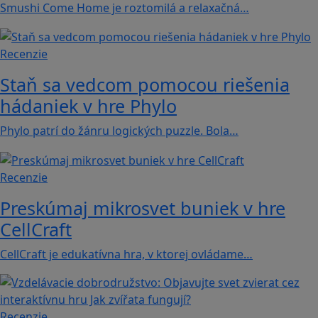
Smushi Come Home je roztomilá a relaxačná…
Recenzie
Staň sa vedcom pomocou riešenia
hádaniek v hre Phylo
Phylo patrí do žánru logických puzzle. Bola…
Recenzie
Preskúmaj mikrosvet buniek v hre
CellCraft
CellCraft je edukatívna hra, v ktorej ovládame…
Recenzie