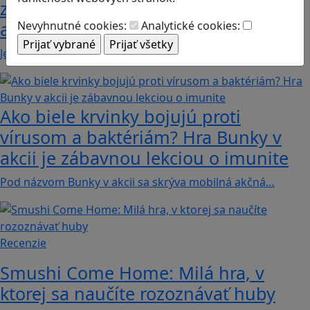
zachránili ostrov v Alba: A Wildlife
adventure
Nevyhnutné cookies:
Analytické cookies:
Jednoduchá hra, vhodná pre kohokoľvek z rodiny,…
Ako biele krvinky bojujú proti
vírusom a baktériám? Hra Bunky v
akcii je zábavnou lekciou o imunite
Pod názvom Bunky v akcii sa skrýva mobilná akčná…
Recenzie
Smushi Come Home: Milá hra, v
ktorej sa naučíte rozoznávať huby