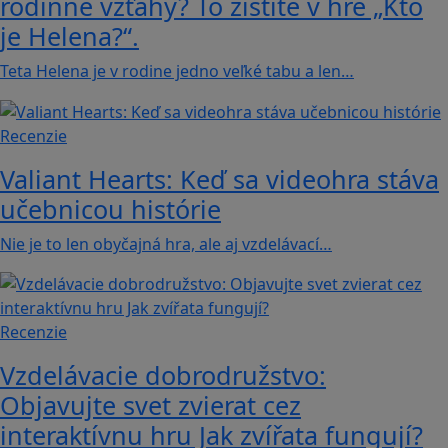
rodinné vzťahy? To zistíte v hre „Kto
je Helena?“.
Teta Helena je v rodine jedno veľké tabu a len…
Recenzie
Valiant Hearts: Keď sa videohra stáva
učebnicou histórie
Nie je to len obyčajná hra, ale aj vzdelávací…
Recenzie
Vzdelávacie dobrodružstvo:
Objavujte svet zvierat cez
interaktívnu hru Jak zvířata fungují?