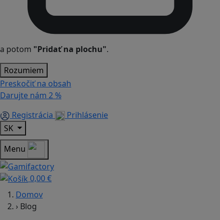
a potom
"Pridať na plochu"
.
Rozumiem
Preskočiť na obsah
Darujte nám
2 %
Registrácia
Prihlásenie
SK
Menu
0,00 €
Domov
›
Blog