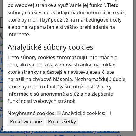
Strategické myslenie
po webovej stránke a využívanie jej funkcií. Tieto
Zdravie a pohyb
súbory cookies neukladajú žiadne informácie o vás,
ktoré by mohli byť použité na marketingové účely
Platformy
alebo na zapamätanie si vášho prehliadania na
internete.
Načítam blogy
Analytické súbory cookies
Tieto súbory cookies zhromažďujú informácie o
Dobrodružstvá Mimi a Lízy vo
tom, ako sa používa webová stránka, napríklad
videohre? Dvojica neoddeliteľných
ktoré stránky najčastejšie navštevujete a či ste
kamarátok už aj ako herné postavy
narazili na chybové hlásenia. Nezhromažďujú údaje,
ktoré by mohli odhaliť vašu totožnosť. Všetky
Značku Mimi a Líza by sme mohli označiť priam za…
informácie sú anonymné a slúžia na zlepšenie
funkčnosti webových stránok.
Nevyhnutné cookies:
Analytické cookies:
Recenzie
Ako ovplyvnil komunistický režim