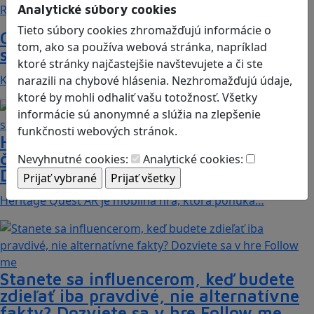
Analytické súbory cookies
Recenzie
Tieto súbory cookies zhromažďujú informácie o
Otestujete a rozšírte svoje znalosti o
tom, ako sa používa webová stránka, napríklad
svete s hrou Erudite
ktoré stránky najčastejšie navštevujete a či ste
Kvíz zahŕňa otázky z mnohých vedných odborov a…
narazili na chybové hlásenia. Nezhromažďujú údaje,
ktoré by mohli odhaliť vašu totožnosť. Všetky
informácie sú anonymné a slúžia na zlepšenie
funkčnosti webových stránok.
Heritage Quest AR: Vráťte sa do
časov, keď Rímska ríša siahala až po
Nevyhnutné cookies:
Analytické cookies:
Dunaj
Heritage Quest AR je mobilná hra, ktorá ponúka…
Stanete sa influencerom, keď budete
zdieľať iba pravdivé, nie alternatívne
fakty? Dozviete sa v hre Follow me