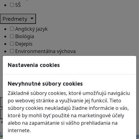
SŠ
Predmety
Anglický jazyk
Biológia
Dejepis
Environmentálna výchova
Etická výchova
Nastavenia cookies
Geografia
Matematika
Občianska náuka
Nevyhnutné súbory cookies
Vlastiveda
Základné súbory cookies, ktoré umožňujú navigáciu
po webovej stránke a využívanie jej funkcií. Tieto
Témy
súbory cookies neukladajú žiadne informácie o vás,
Platformy
ktoré by mohli byť použité na marketingové účely
alebo na zapamätanie si vášho prehliadania na
Načítam blogy
internete.