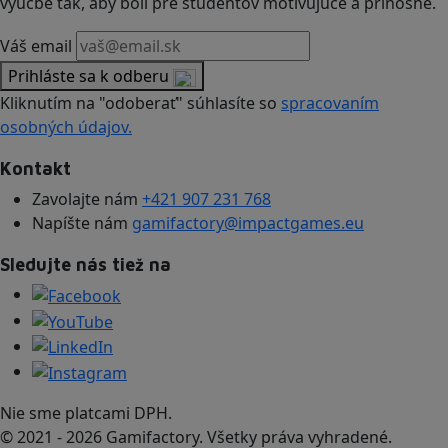
výučbe tak, aby boli pre študentov motivujúce a prínosné.
Váš email
Prihláste sa k odberu
Kliknutím na "odoberať" súhlasíte so
spracovaním
osobných údajov.
Kontakt
Zavolajte nám
+421 907 231 768
Napíšte nám
gamifactory@impactgames.eu
Sledujte nás tiež na
Nie sme platcami DPH.
© 2021 - 2026 Gamifactory. Všetky práva vyhradené.