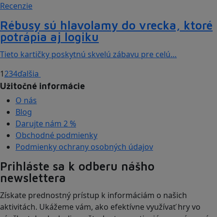
Recenzie
Rébusy sú hlavolamy do vrecka, ktoré
potrápia aj logiku
Tieto kartičky poskytnú skvelú zábavu pre celú…
1
2
3
4
ďalšia
Užitočné informácie
O nás
Blog
Darujte nám
2 %
Obchodné podmienky
Podmienky ochrany osobných údajov
Prihláste sa k odberu nášho
newslettera
Získate prednostný prístup k informáciám o našich
aktivitách. Ukážeme vám, ako efektívne využívať hry vo