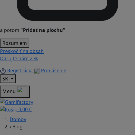
a potom
"Pridať na plochu"
.
Rozumiem
Preskočiť na obsah
Darujte nám
2 %
Registrácia
Prihlásenie
SK
Menu
0,00 €
Domov
›
Blog