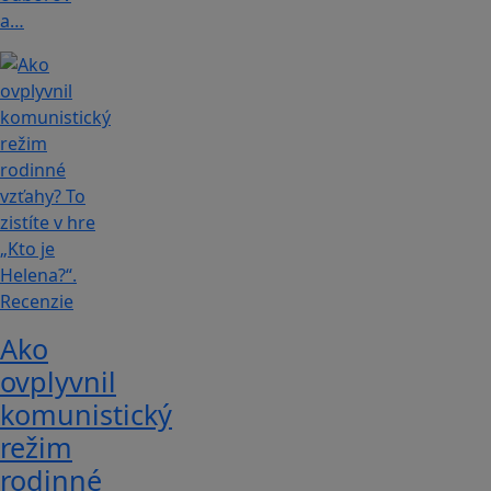
a…
Recenzie
Ako
ovplyvnil
komunistický
režim
rodinné