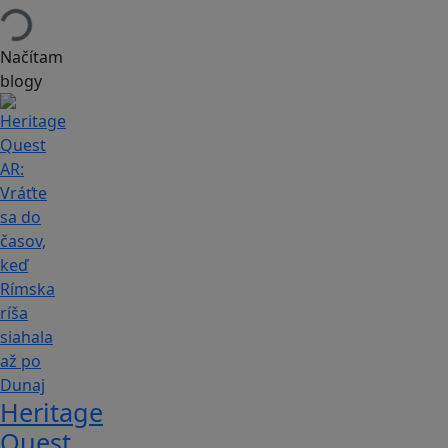
Načítam
blogy
Heritage
Quest