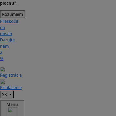
plochu"
.
Rozumiem
Preskočiť
na
obsah
Darujte
nám
2
%
Registrácia
Prihlásenie
SK
Menu