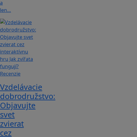
a
len…
Recenzie
Vzdelávacie
dobrodružstvo:
Objavujte
svet
zvierat
cez