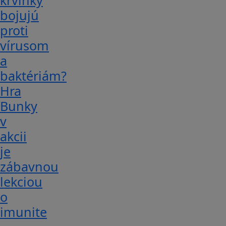
krvinky
bojujú
proti
vírusom
a
baktériám?
Hra
Bunky
v
akcii
je
zábavnou
lekciou
o
imunite