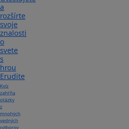
a
rozšírte
svoje
znalosti
o
svete
s
hrou
Erudite
Kvíz
zahŕňa
otázky
z
mnohých
vedných
odborov