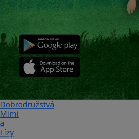
Dobrodružstvá
Mimi
a
Lízy