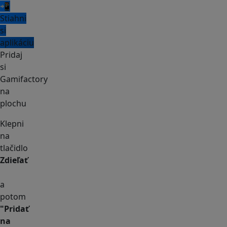
📲
Stiahni
si
aplikáciu
Pridaj
si
Gamifactory
na
plochu
Klepni
na
tlačidlo
Zdieľať
a
potom
"Pridať
na