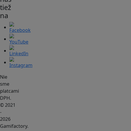
tiež
na
Nie
sme
platcami
DPH.
© 2021
-
2026
Gamifactory.