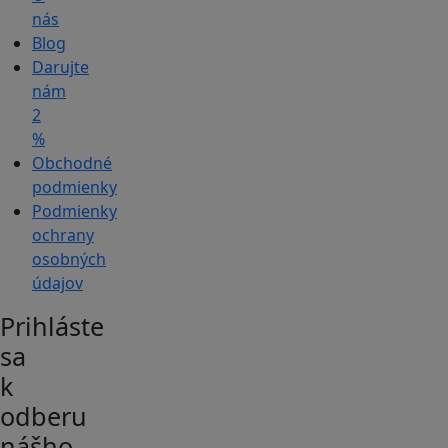
nás
Blog
Darujte
nám
2
%
Obchodné
podmienky
Podmienky
ochrany
osobných
údajov
Prihláste
sa
k
odberu
nášho