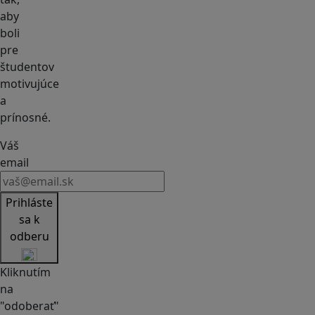
aby
boli
pre
študentov
motivujúce
a
prínosné.
Váš
email
Prihláste
sa k
odberu
Kliknutím
na
"odoberať"