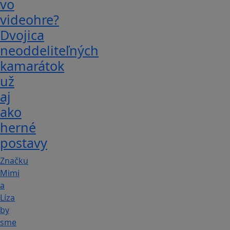
vo
videohre?
Dvojica
neoddeliteľných
kamarátok
už
aj
ako
herné
postavy
Značku
Mimi
a
Líza
by
sme