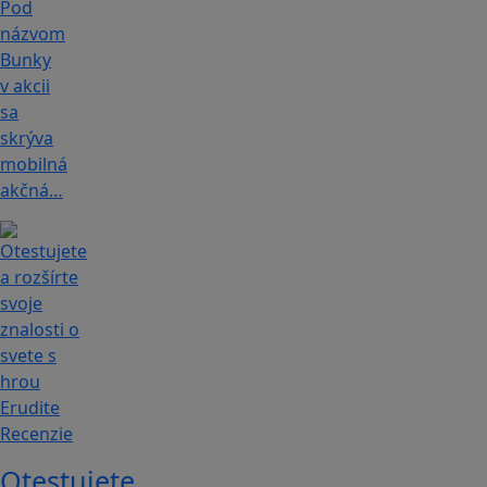
Pod
názvom
Bunky
v akcii
sa
skrýva
mobilná
akčná…
Recenzie
Otestujete