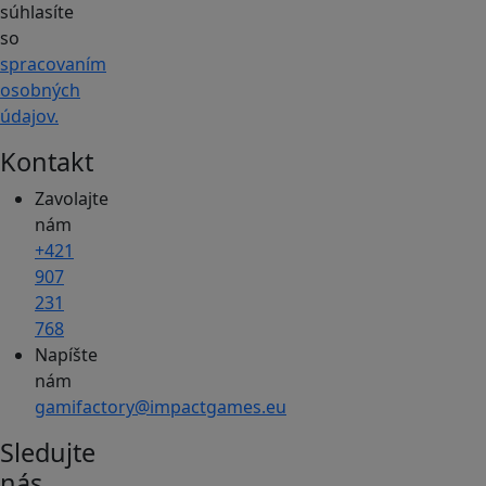
súhlasíte
so
spracovaním
osobných
údajov.
Kontakt
Zavolajte
nám
+421
907
231
768
Napíšte
nám
gamifactory@impactgames.eu
Sledujte
nás