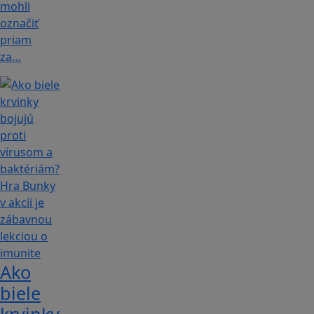
mohli
označiť
priam
za…
Ako
biele