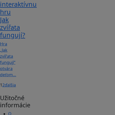
interaktívnu
hru
Jak
zvířata
fungují?
Hra
„Jak
zvířata
fungují“
otvára
deťom…
1
2
ďalšia
Užitočné
informácie
O