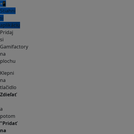
📲
Stiahni
si
aplikáciu
Pridaj
si
Gamifactory
na
plochu
Klepni
na
tlačidlo
Zdieľať
a
potom
"Pridať
na