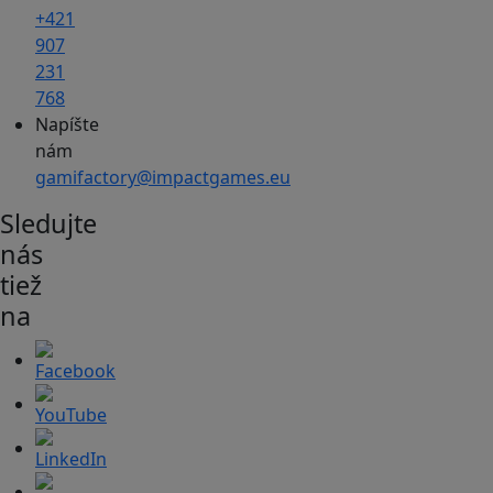
+421
907
231
768
Napíšte
nám
gamifactory@impactgames.eu
Sledujte
nás
tiež
na