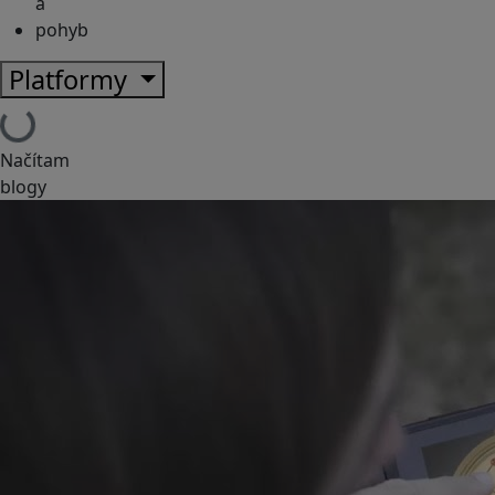
a
pohyb
Platformy
Načítam
blogy