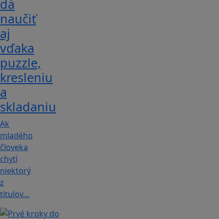
dá
naučiť
aj
vďaka
puzzle,
kresleniu
a
skladaniu
Ak
mladého
človeka
chytí
niektorý
z
titulov…