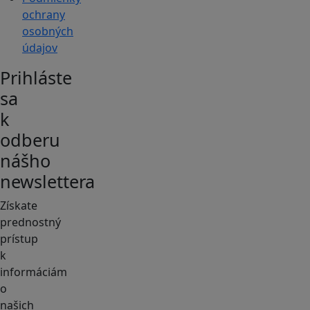
ochrany
osobných
údajov
Prihláste
sa
k
odberu
nášho
newslettera
Získate
prednostný
prístup
k
informáciám
o
našich