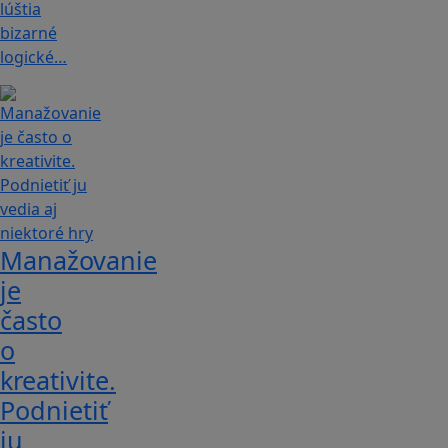
lúštia
bizarné
logické…
Manažovanie
je
často
o
kreativite.
Podnietiť
ju