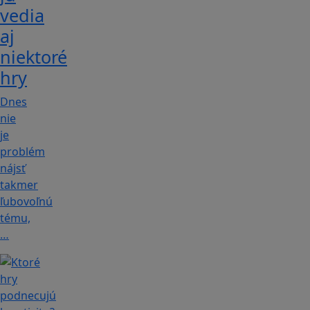
vedia
aj
niektoré
hry
Dnes
nie
je
problém
nájsť
takmer
ľubovoľnú
tému,
…