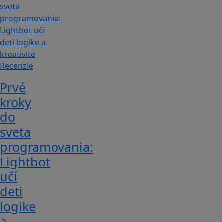
Recenzie
Prvé
kroky
do
sveta
programovania:
Lightbot
učí
deti
logike
a