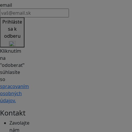
email
Prihláste
sa k
odberu
Kliknutím
na
"odoberať"
súhlasíte
so
spracovaním
osobných
údajov.
Kontakt
Zavolajte
nám