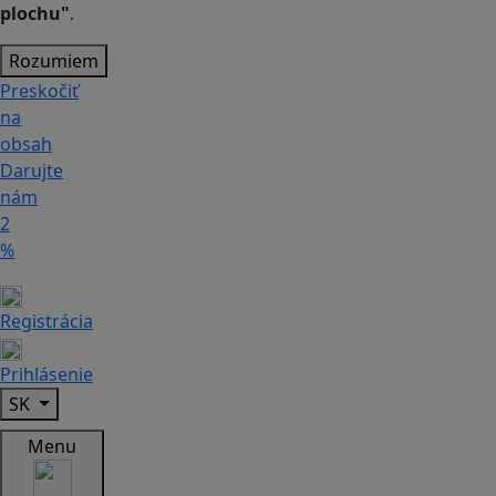
plochu"
.
Rozumiem
Preskočiť
na
obsah
Darujte
nám
2
%
Registrácia
Prihlásenie
SK
Menu