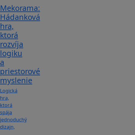
Mekorama:
Hádanková
hra,
ktorá
rozvíja
logiku
a
priestorové
myslenie
Logická
hra,
ktorá
spája
jednoduchý
dizajn,
…