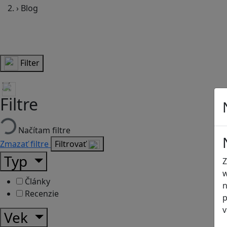
›
Blog
Filter
Filtre
Načítam filtre
Zmazať filtre
Filtrovať
Typ
Z
w
Články
n
Recenzie
p
v
Vek