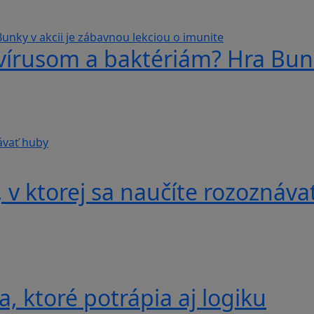
 vírusom a baktériám? Hra Bunk
v ktorej sa naučíte rozoznáva
, ktoré potrápia aj logiku