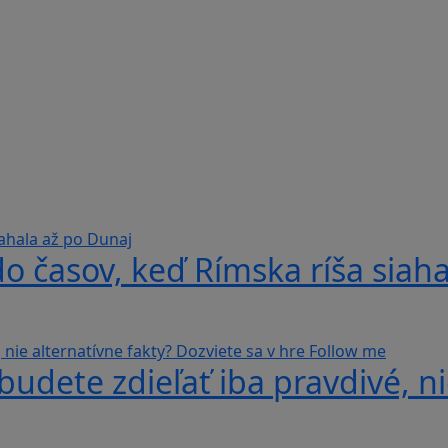
do časov, keď Rímska ríša siah
udete zdieľať iba pravdivé, ni