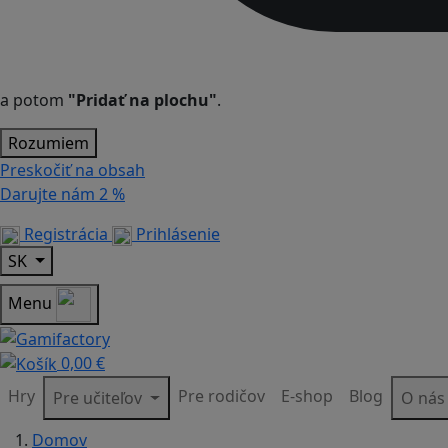
a potom
"Pridať na plochu"
.
Rozumiem
Preskočiť na obsah
Darujte nám
2 %
Registrácia
Prihlásenie
SK
Menu
0,00 €
Hry
Pre rodičov
E-shop
Blog
Pre učiteľov
O ná
Domov