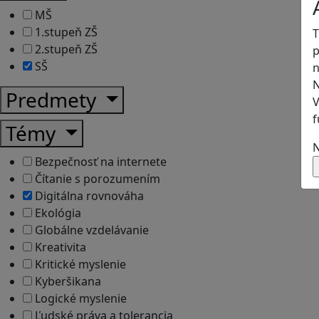
MŠ
1.stupeň ZŠ
T
2.stupeň ZŠ
p
SŠ
n
N
Predmety
V
f
Témy
N
Bezpečnosť na internete
Čítanie s porozumením
Digitálna rovnováha
Ekológia
Globálne vzdelávanie
Kreativita
Kritické myslenie
Kyberšikana
Logické myslenie
Ľudské práva a tolerancia