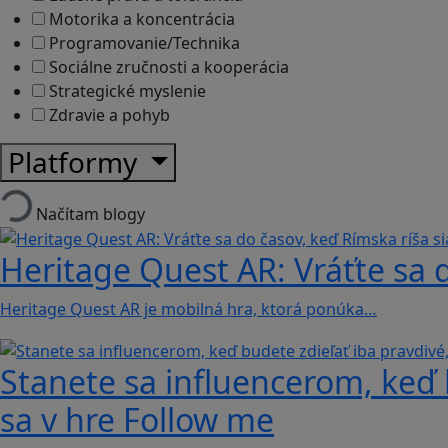
Motorika a koncentrácia
Programovanie/Technika
Sociálne zručnosti a kooperácia
Strategické myslenie
Zdravie a pohyb
Platformy
Načítam blogy
Heritage Quest AR: Vráťte sa 
Heritage Quest AR je mobilná hra, ktorá ponúka…
Stanete sa influencerom, keď b
sa v hre Follow me