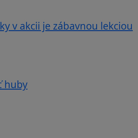
y v akcii je zábavnou lekciou
ť huby