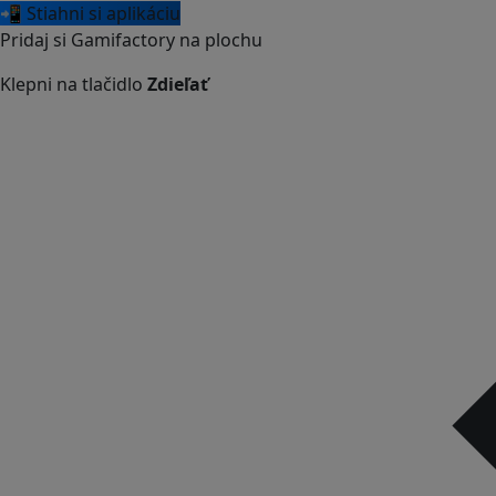
📲 Stiahni si aplikáciu
Pridaj si Gamifactory na plochu
Klepni na tlačidlo
Zdieľať