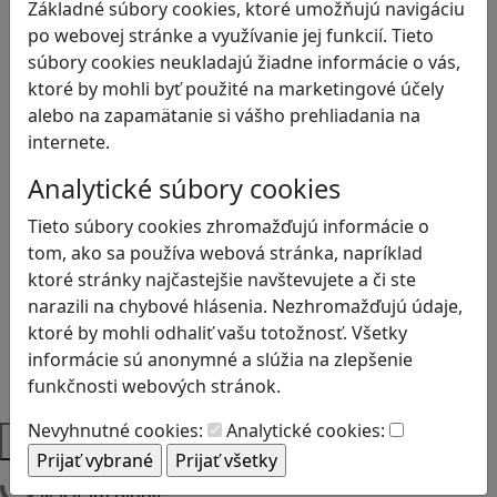
Základné súbory cookies, ktoré umožňujú navigáciu
Bezpečnosť na internete
po webovej stránke a využívanie jej funkcií. Tieto
Čítanie s porozumením
súbory cookies neukladajú žiadne informácie o vás,
Digitálna rovnováha
ktoré by mohli byť použité na marketingové účely
Ekológia
alebo na zapamätanie si vášho prehliadania na
Globálne vzdelávanie
internete.
Kreativita
Kritické myslenie
Analytické súbory cookies
Kyberšikana
Tieto súbory cookies zhromažďujú informácie o
Logické myslenie
tom, ako sa používa webová stránka, napríklad
Ľudské práva a tolerancia
ktoré stránky najčastejšie navštevujete a či ste
Motorika a koncentrácia
narazili na chybové hlásenia. Nezhromažďujú údaje,
Programovanie/Technika
ktoré by mohli odhaliť vašu totožnosť. Všetky
Sociálne zručnosti a kooperácia
informácie sú anonymné a slúžia na zlepšenie
Strategické myslenie
funkčnosti webových stránok.
Zdravie a pohyb
Nevyhnutné cookies:
Analytické cookies:
Platformy
Načítam blogy