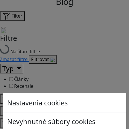
Blog
Filter
Filtre
Načítam filtre
Zmazať filtre
Filtrovať
Typ
Články
Recenzie
Vek
Nastavenia cookies
Predmety
Nevyhnutné súbory cookies
Témy