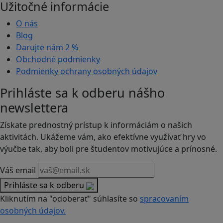
Užitočné informácie
O nás
Blog
Darujte nám
2 %
Obchodné podmienky
Podmienky ochrany osobných údajov
Prihláste sa k odberu nášho
newslettera
Získate prednostný prístup k informáciám o našich
aktivitách. Ukážeme vám, ako efektívne využívať hry vo
výučbe tak, aby boli pre študentov motivujúce a prínosné.
Váš email
Prihláste sa k odberu
Kliknutím na "odoberať" súhlasíte so
spracovaním
osobných údajov.