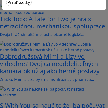
Tick Tock: A Tale for Tw‪o je hra s
netradičnou mechanikou spolupráce
Dvaja hráči simultánne lúštia bizarné logické…
Dobrodružstvá Mimi a Lízy vo
videohre? Dvojica neoddeliteľných
kamarátok už aj ako herné postavy
Značku Mimi a Líza by sme mohli označiť priam za…
Recenzie
S With You sa naučíte že iba počúvať