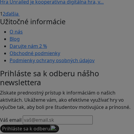
Hra Unrailed je kooperatívna digitálna hra, v…
1
2
ďalšia
Užitočné informácie
O nás
Blog
Darujte nám
2 %
Obchodné podmienky
Podmienky ochrany osobných údajov
Prihláste sa k odberu nášho
newslettera
Získate prednostný prístup k informáciám o našich
aktivitách. Ukážeme vám, ako efektívne využívať hry vo
výučbe tak, aby boli pre študentov motivujúce a prínosné.
Váš email
Prihláste sa k odberu