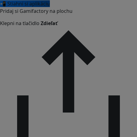
📲 Stiahni si aplikáciu
Pridaj si Gamifactory na plochu
Klepni na tlačidlo
Zdieľať