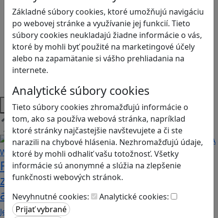
Kyberšikana
Základné súbory cookies, ktoré umožňujú navigáciu
Logické myslenie
po webovej stránke a využívanie jej funkcií. Tieto
Ľudské práva a tolerancia
súbory cookies neukladajú žiadne informácie o vás,
Motorika a koncentrácia
ktoré by mohli byť použité na marketingové účely
Programovanie/Technika
alebo na zapamätanie si vášho prehliadania na
Sociálne zručnosti a kooperácia
internete.
Strategické myslenie
Zdravie a pohyb
Analytické súbory cookies
Platformy
Tieto súbory cookies zhromažďujú informácie o
tom, ako sa používa webová stránka, napríklad
Načítam blogy
ktoré stránky najčastejšie navštevujete a či ste
narazili na chybové hlásenia. Nezhromažďujú údaje,
ktoré by mohli odhaliť vašu totožnosť. Všetky
Fotografujte zvieratká, aby ste
informácie sú anonymné a slúžia na zlepšenie
funkčnosti webových stránok.
zachránili ostrov v Alba: A Wildlife
adventure
Nevyhnutné cookies:
Analytické cookies:
Jednoduchá hra, vhodná pre kohokoľvek z rodiny,…