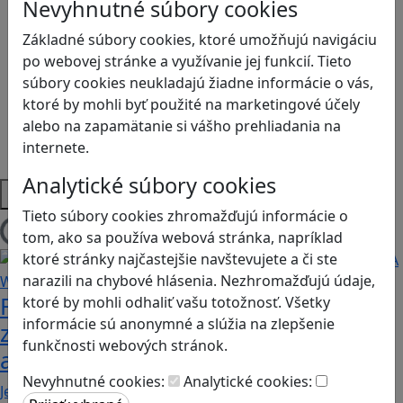
Kyberšikana
Nevyhnutné súbory cookies
Logické myslenie
Základné súbory cookies, ktoré umožňujú navigáciu
Ľudské práva a tolerancia
po webovej stránke a využívanie jej funkcií. Tieto
Motorika a koncentrácia
súbory cookies neukladajú žiadne informácie o vás,
Programovanie/Technika
ktoré by mohli byť použité na marketingové účely
Sociálne zručnosti a kooperácia
alebo na zapamätanie si vášho prehliadania na
Strategické myslenie
internete.
Zdravie a pohyb
Analytické súbory cookies
Platformy
Tieto súbory cookies zhromažďujú informácie o
tom, ako sa používa webová stránka, napríklad
Načítam blogy
ktoré stránky najčastejšie navštevujete a či ste
narazili na chybové hlásenia. Nezhromažďujú údaje,
Fotografujte zvieratká, aby ste
ktoré by mohli odhaliť vašu totožnosť. Všetky
informácie sú anonymné a slúžia na zlepšenie
zachránili ostrov v Alba: A Wildlife
funkčnosti webových stránok.
adventure
Nevyhnutné cookies:
Analytické cookies:
Jednoduchá hra, vhodná pre kohokoľvek z rodiny,…