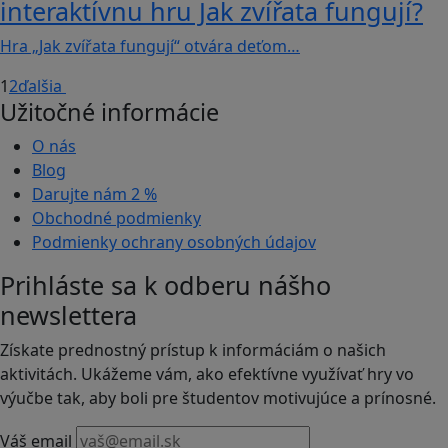
interaktívnu hru Jak zvířata fungují?
Hra „Jak zvířata fungují“ otvára deťom…
1
2
ďalšia
Užitočné informácie
O nás
Blog
Darujte nám
2 %
Obchodné podmienky
Podmienky ochrany osobných údajov
Prihláste sa k odberu nášho
newslettera
Získate prednostný prístup k informáciám o našich
aktivitách. Ukážeme vám, ako efektívne využívať hry vo
výučbe tak, aby boli pre študentov motivujúce a prínosné.
Váš email