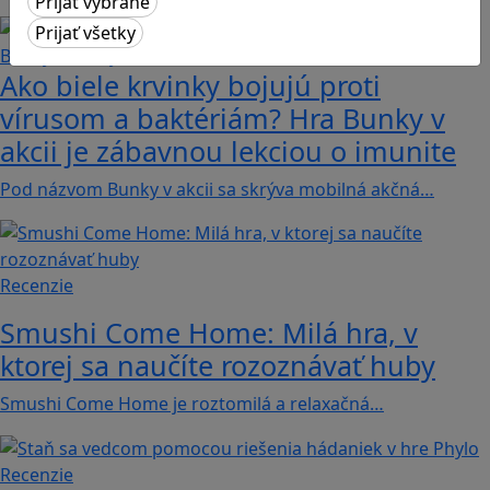
Ako biele krvinky bojujú proti
vírusom a baktériám? Hra Bunky v
akcii je zábavnou lekciou o imunite
Pod názvom Bunky v akcii sa skrýva mobilná akčná…
Recenzie
Smushi Come Home: Milá hra, v
ktorej sa naučíte rozoznávať huby
Smushi Come Home je roztomilá a relaxačná…
Recenzie