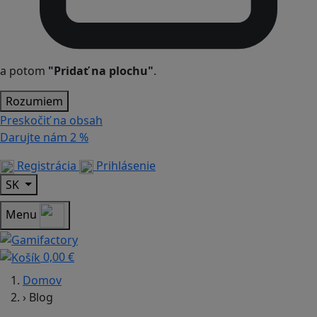
a potom
"Pridať na plochu"
.
Rozumiem
Preskočiť na obsah
Darujte nám
2 %
Registrácia
Prihlásenie
SK
Menu
0,00 €
Domov
›
Blog