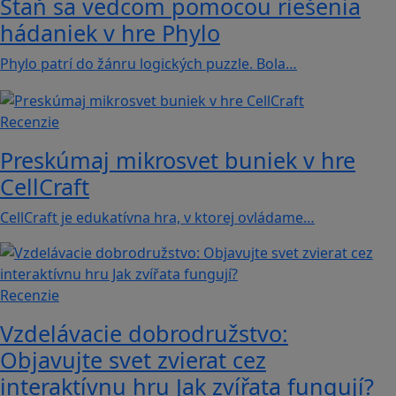
Staň sa vedcom pomocou riešenia
hádaniek v hre Phylo
Phylo patrí do žánru logických puzzle. Bola…
Recenzie
Preskúmaj mikrosvet buniek v hre
CellCraft
CellCraft je edukatívna hra, v ktorej ovládame…
Recenzie
Vzdelávacie dobrodružstvo:
Objavujte svet zvierat cez
interaktívnu hru Jak zvířata fungují?