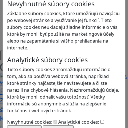
Logické myslenie
Nevyhnutné súbory cookies
Ľudské práva a tolerancia
Základné súbory cookies, ktoré umožňujú navigáciu
Motorika a koncentrácia
po webovej stránke a využívanie jej funkcií. Tieto
Programovanie/Technika
súbory cookies neukladajú žiadne informácie o vás,
Sociálne zručnosti a kooperácia
ktoré by mohli byť použité na marketingové účely
Strategické myslenie
alebo na zapamätanie si vášho prehliadania na
Zdravie a pohyb
internete.
Platformy
Analytické súbory cookies
Tieto súbory cookies zhromažďujú informácie o
Načítam blogy
tom, ako sa používa webová stránka, napríklad
ktoré stránky najčastejšie navštevujete a či ste
Fotografujte zvieratká, aby ste
narazili na chybové hlásenia. Nezhromažďujú údaje,
ktoré by mohli odhaliť vašu totožnosť. Všetky
zachránili ostrov v Alba: A Wildlife
informácie sú anonymné a slúžia na zlepšenie
adventure
funkčnosti webových stránok.
Jednoduchá hra, vhodná pre kohokoľvek z rodiny,…
Nevyhnutné cookies:
Analytické cookies: