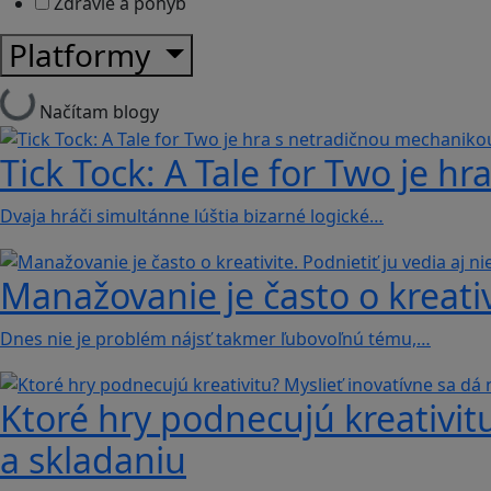
Zdravie a pohyb
Platformy
Načítam blogy
Tick Tock: A Tale for Tw‪o je 
Dvaja hráči simultánne lúštia bizarné logické…
Manažovanie je často o kreativi
Dnes nie je problém nájsť takmer ľubovoľnú tému,…
Ktoré hry podnecujú kreativitu
a skladaniu