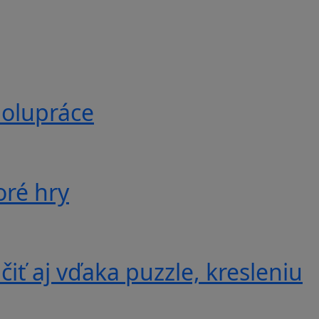
polupráce
oré hry
iť aj vďaka puzzle, kresleniu