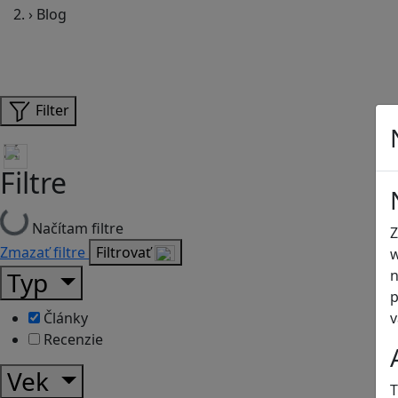
›
Blog
Filter
Filtre
Načítam filtre
Z
Zmazať filtre
Filtrovať
w
n
Typ
p
v
Články
Recenzie
Vek
T