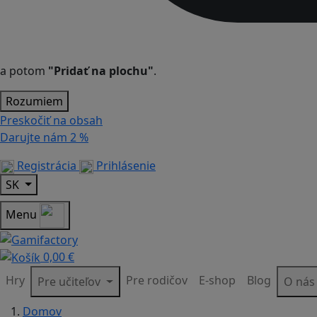
a potom
"Pridať na plochu"
.
Rozumiem
Preskočiť na obsah
Darujte nám
2 %
Registrácia
Prihlásenie
SK
Menu
0,00 €
Hry
Pre rodičov
E-shop
Blog
Pre učiteľov
O ná
Domov