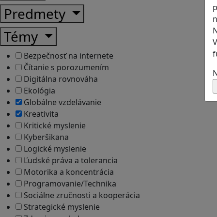
p
Predmety
n
N
Témy
V
f
Bezpečnosť na internete
Čítanie s porozumením
N
Digitálna rovnováha
Ekológia
Globálne vzdelávanie
Kreativita
Kritické myslenie
Kyberšikana
Logické myslenie
Ľudské práva a tolerancia
Motorika a koncentrácia
Programovanie/Technika
Sociálne zručnosti a kooperácia
Strategické myslenie