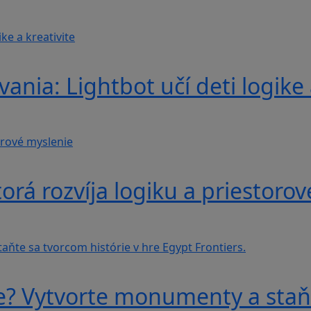
nia: Lightbot učí deti logike 
á rozvíja logiku a priestorov
e? Vytvorte monumenty a staňt