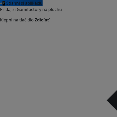
📲 Stiahni si aplikáciu
Pridaj si Gamifactory na plochu
Klepni na tlačidlo
Zdieľať