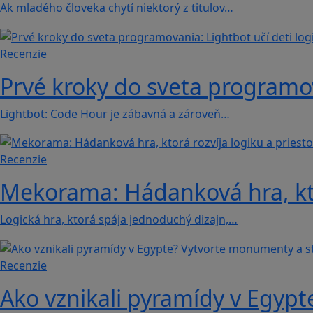
Ak mladého človeka chytí niektorý z titulov…
Recenzie
Prvé kroky do sveta programova
Lightbot: Code Hour je zábavná a zároveň…
Recenzie
Mekorama: Hádanková hra, ktor
Logická hra, ktorá spája jednoduchý dizajn,…
Recenzie
Ako vznikali pyramídy v Egypt