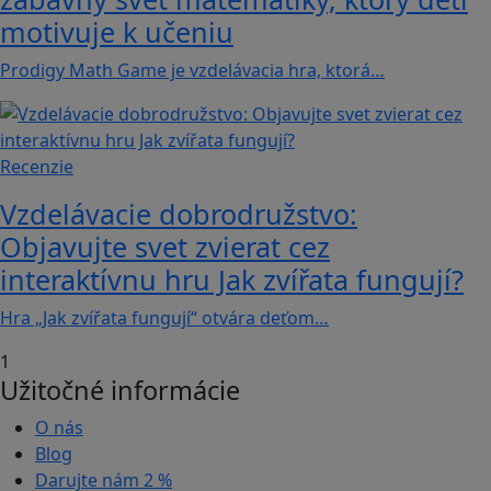
motivuje k učeniu
Prodigy Math Game je vzdelávacia hra, ktorá…
Recenzie
Vzdelávacie dobrodružstvo:
Objavujte svet zvierat cez
interaktívnu hru Jak zvířata fungují?
Hra „Jak zvířata fungují“ otvára deťom…
1
Užitočné informácie
O nás
Blog
Darujte nám
2 %