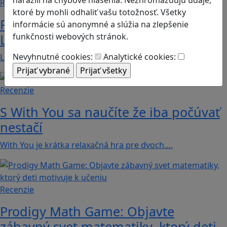
Recenzie
ktoré by mohli odhaliť vašu totožnosť. Všetky
Prvé kroky do sveta programovania:
informácie sú anonymné a slúžia na zlepšenie
funkčnosti webových stránok.
Lightbot učí deti logike a kreativite
Nevyhnutné cookies:
Analytické cookies:
Lightbot: Code Hour je zábavná a zároveň…
Recenzie
S With You sa naučíte že iba počúvať
nestačí
With You je krátka relaxačná hra pre dvoch.…
Recenzie
Prodigy Math Game: Objavte
zábavný svet matematiky, ktorý deti