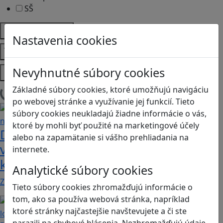
SŠ
Predmety
Nastavenia cookies
Témy
Nevyhnutné súbory cookies
Platformy
Základné súbory cookies, ktoré umožňujú navigáciu
Načítam blogy
po webovej stránke a využívanie jej funkcií. Tieto
súbory cookies neukladajú žiadne informácie o vás,
ktoré by mohli byť použité na marketingové účely
Dobrodružstvá Mimi a Lízy vo
alebo na zapamätanie si vášho prehliadania na
videohre? Dvojica neoddeliteľných
internete.
kamarátok už aj ako herné postavy
Analytické súbory cookies
Značku Mimi a Líza by sme mohli označiť priam za…
Tieto súbory cookies zhromažďujú informácie o
tom, ako sa používa webová stránka, napríklad
ktoré stránky najčastejšie navštevujete a či ste
narazili na chybové hlásenia. Nezhromažďujú údaje,