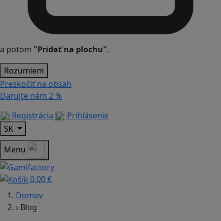
a potom
"Pridať na plochu"
.
Rozumiem
Preskočiť na obsah
Darujte nám
2 %
Registrácia
Prihlásenie
SK
Menu
0,00 €
Domov
›
Blog