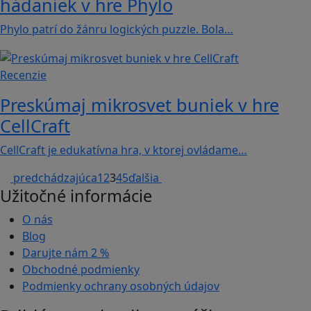
hádaniek v hre Phylo
Phylo patrí do žánru logických puzzle. Bola…
Recenzie
Preskúmaj mikrosvet buniek v hre
CellCraft
CellCraft je edukatívna hra, v ktorej ovládame…
predchádzajúca
1
2
3
4
5
ďalšia
Užitočné informácie
O nás
Blog
Darujte nám
2 %
Obchodné podmienky
Podmienky ochrany osobných údajov