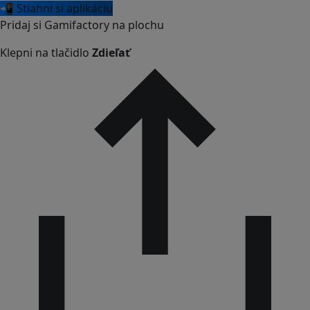
📲 Stiahni si aplikáciu
Pridaj si Gamifactory na plochu
Klepni na tlačidlo
Zdieľať