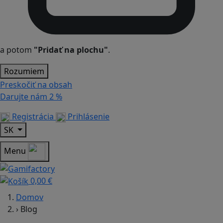
a potom
"Pridať na plochu"
.
Rozumiem
Preskočiť na obsah
Darujte nám
2 %
Registrácia
Prihlásenie
SK
Menu
0,00 €
Domov
›
Blog