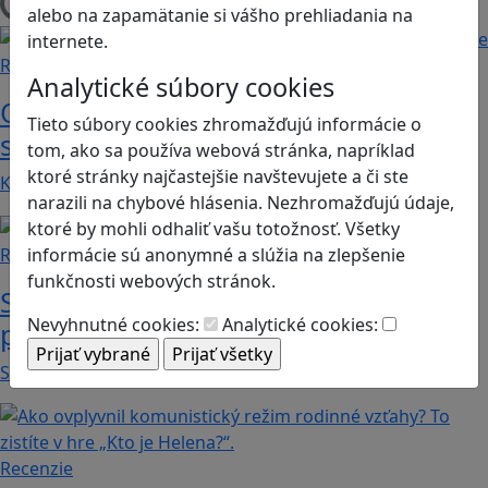
Načítam blogy
alebo na zapamätanie si vášho prehliadania na
internete.
Recenzie
Analytické súbory cookies
Otestujete a rozšírte svoje znalosti o
Tieto súbory cookies zhromažďujú informácie o
svete s hrou Erudite
tom, ako sa používa webová stránka, napríklad
ktoré stránky najčastejšie navštevujete a či ste
Kvíz zahŕňa otázky z mnohých vedných odborov a…
narazili na chybové hlásenia. Nezhromažďujú údaje,
ktoré by mohli odhaliť vašu totožnosť. Všetky
informácie sú anonymné a slúžia na zlepšenie
Recenzie
funkčnosti webových stránok.
Supermarket Together: vyskúšajte si
Nevyhnutné cookies:
Analytické cookies:
prácu v obchode
Supermarket Together je simulačná hra, v ktorej…
Recenzie