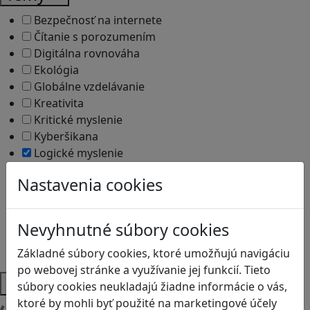
Bezpečnosť na internete
Čítanie s porozumením
Digitálna rovnováha
Ekológia
Globálne vzdelávanie
Kreativita
Kritické myslenie
Kyberšikana
Logické myslenie
Ľudské práva a tolerancia
Nastavenia cookies
Motorika a koncentrácia
Programovanie/Technika
Sociálne zručnosti a kooperácia
Nevyhnutné súbory cookies
Strategické myslenie
Zdravie a pohyb
Základné súbory cookies, ktoré umožňujú navigáciu
po webovej stránke a využívanie jej funkcií. Tieto
Platformy
súbory cookies neukladajú žiadne informácie o vás,
ktoré by mohli byť použité na marketingové účely