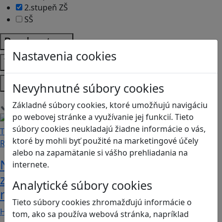
2.stupeň ZŠ
SŠ
Predmety
Nastavenia cookies
Témy
Platformy
Nevyhnutné súbory cookies
Základné súbory cookies, ktoré umožňujú navigáciu
Načítam blogy
po webovej stránke a využívanie jej funkcií. Tieto
súbory cookies neukladajú žiadne informácie o vás,
ktoré by mohli byť použité na marketingové účely
Recenzie
alebo na zapamätanie si vášho prehliadania na
Naučíte sa spolupracovať v tíme a
internete.
zároveň sa zabavíte. To všetko
Analytické súbory cookies
nájdete v hre Unrailed.
Tieto súbory cookies zhromažďujú informácie o
Hra Unrailed je kooperatívna digitálna hra, v…
tom, ako sa používa webová stránka, napríklad