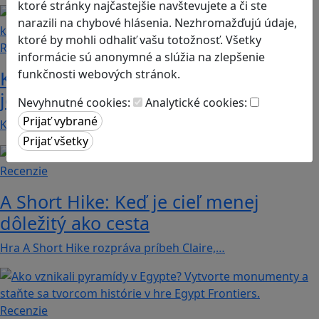
ktoré stránky najčastejšie navštevujete a či ste
narazili na chybové hlásenia. Nezhromažďujú údaje,
ktoré by mohli odhaliť vašu totožnosť. Všetky
Recenzie
informácie sú anonymné a slúžia na zlepšenie
funkčnosti webových stránok.
Kerbal Space Program: Keď zlyhanie
je len ďalším krokom k úspechu
Nevyhnutné cookies:
Analytické cookies:
Kerbal Space Program je detailná a pútavá…
Recenzie
A Short Hike: Keď je cieľ menej
dôležitý ako cesta
Hra A Short Hike rozpráva príbeh Claire,…
Recenzie