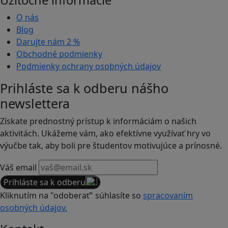
Užitočné informácie
O nás
Blog
Darujte nám
2 %
Obchodné podmienky
Podmienky ochrany osobných údajov
Prihláste sa k odberu nášho
newslettera
Získate prednostný prístup k informáciám o našich
aktivitách. Ukážeme vám, ako efektívne využívať hry vo
výučbe tak, aby boli pre študentov motivujúce a prínosné.
Váš email
Prihláste sa k odberu
Kliknutím na "odoberať" súhlasíte so
spracovaním
osobných údajov.